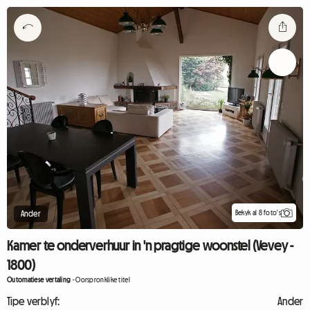
Bekyk al 8 foto's
Ander
Kamer te onderverhuur in 'n pragtige woonstel (Vevey -
1800)
Outomatiese vertaling
-
Oorspronklike titel
Tipe verblyf:
Ander