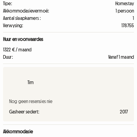
Tipe:
Homestay
Akkommodasievermoë:
1 persoon
Aantal slaapkamers :
1
Verwysing:
178755
Huur en voorwaardes
1322 € / maand
Duur:
Vanaf 1 maand
Tim
Nog geen resensies nie
Gasheer sedert:
2017
Akkommodasie