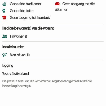
Gedeelde badkamer
Geen toegang tot die
sitkamer
Gedeelde toilet
Geen toegang tot kombuis
Huidige bewoner(s) van die woning
1 inwoner(s)
Ideale huurder
Man of vroulik
Ligging
Vevey, Switserland
Die presiese adres van die verblyf word slegs bekend gemaak sodra die
bespreking bevestig is.