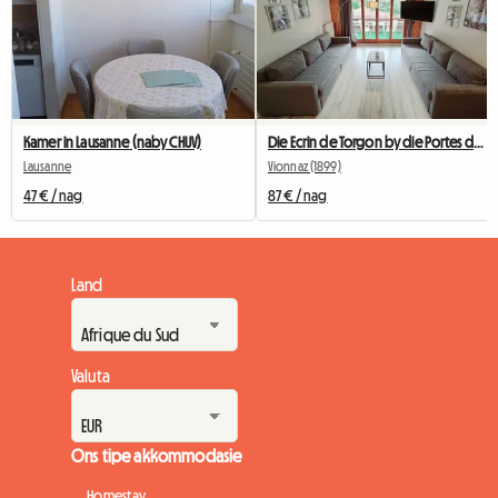
Kamer in Lausanne (naby CHUV)
Die Ecrin de Torgon by die Portes du Soleil
Lausanne
Vionnaz (1899)
47 € / nag
87 € / nag
Land
Valuta
Ons tipe akkommodasie
Homestay