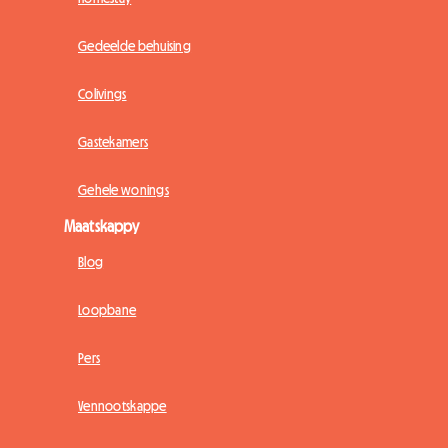
Gedeelde behuising
Colivings
Gastekamers
Gehele wonings
Maatskappy
Blog
Loopbane
Pers
Vennootskappe