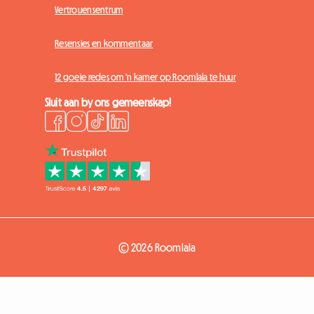
Vertrouensentrum
Resensies en kommentaar
12 goeie redes om 'n kamer op Roomlala te huur
Sluit aan by ons gemeenskap!
© 2026 Roomlala