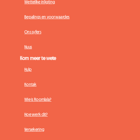
Wettelike inligting
Bepalings en voorwaardes
Ons syfers
Nuus
Kom meer te wete
Hulp
Kontak
Wie is Roomlala?
Hoe werk dit?
Versekering