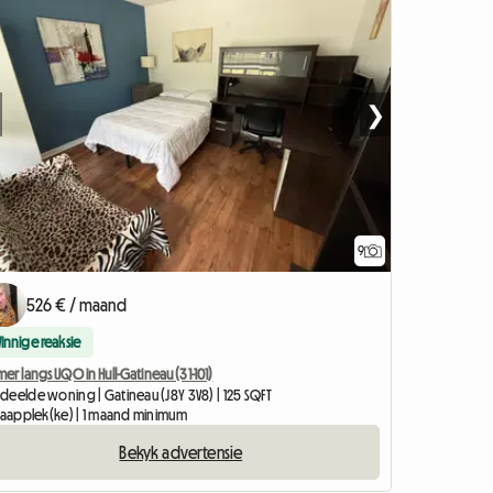
❯
9
526 € / maand
Vinnige reaksie
er langs UQO in Hull-Gatineau (31-101)
deelde woning | Gatineau (J8Y 3V8) | 125 SQFT
slaapplek(ke) | 1 maand minimum
Bekyk advertensie