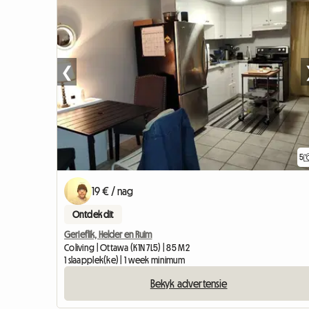
❮
5
19 € / nag
Ontdek dit
Gerieflik, Helder en Ruim
Coliving | Ottawa (K1N 7L5) | 85 M2
1 slaapplek(ke) | 1 week minimum
Bekyk advertensie