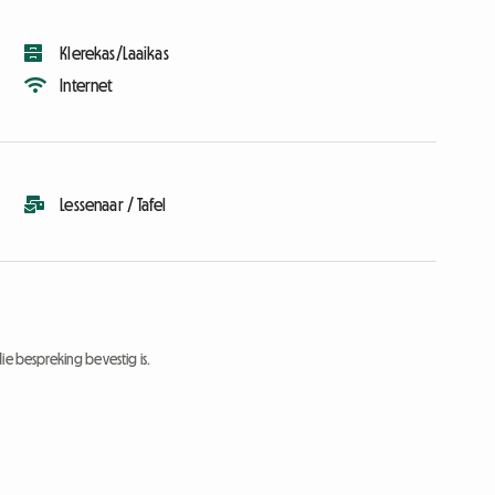
Klerekas/Laaikas
Internet
Lessenaar / Tafel
ie bespreking bevestig is.