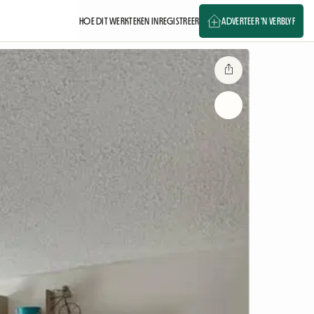
HOE DIT WERK
TEKEN IN
REGISTREER
ADVERTEER 'N VERBLYF