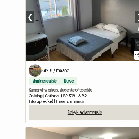
❮
4
542 € / maand
Vinnige reaksie
Nuwe
Kamer vir werkers, studente of toeriste
Coliving | Gatineau (J8P 7Z2) | 16 M2
1 slaapplek(ke) | 1 maand minimum
Bekyk advertensie