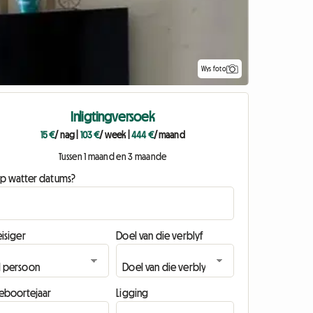
Wys foto
Inligtingversoek
15 €
/ nag
|
103 €
/ week
|
444 €
/ maand
Tussen 1 maand en 3 maande
p watter datums?
isiger
Doel van die verblyf
eboortejaar
Ligging