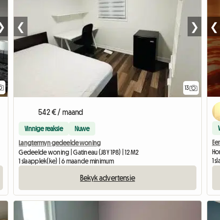
❯
❮
❮
❯
13
542 € / maand
Vinnige reaksie
Nuwe
Ee
Langtermyn gedeelde woning
Hom
Gedeelde woning | Gatineau (J8Y 1P8) | 12 M2
1 
1 slaapplek(ke) | 6 maande minimum
Bekyk advertensie