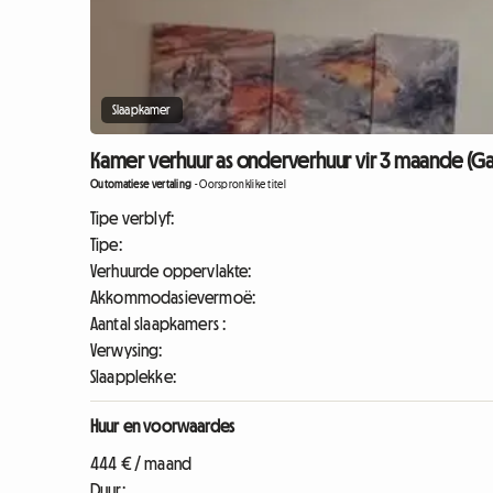
Slaapkamer
Kamer verhuur as onderverhuur vir 3 maande (Gat
Outomatiese vertaling
-
Oorspronklike titel
Tipe verblyf:
Tipe:
Verhuurde oppervlakte:
Akkommodasievermoë:
Aantal slaapkamers :
Verwysing:
Slaapplekke:
Huur en voorwaardes
444 € / maand
Duur: