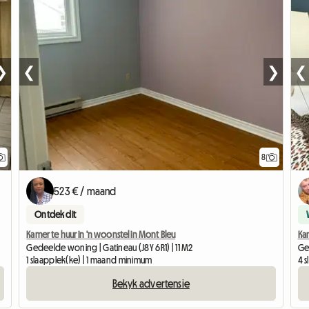
❯
❮
❯
❮
8
523 € / maand
Ontdek dit
Kamer te huur in 'n woonstel in Mont Bleu
Kam
Gedeelde woning | Gatineau (J8Y 6R1) | 11 M2
Ge
1 slaapplek(ke) | 1 maand minimum
4 
Bekyk advertensie