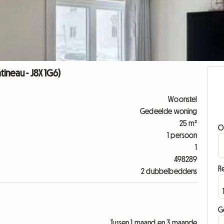
ineau - J8X 1G6)
Woonstel
Gedeelde woning
25 m²
O
1 persoon
1
498289
Re
2 dubbelbeddens
G
Tussen 1 maand en 3 maande