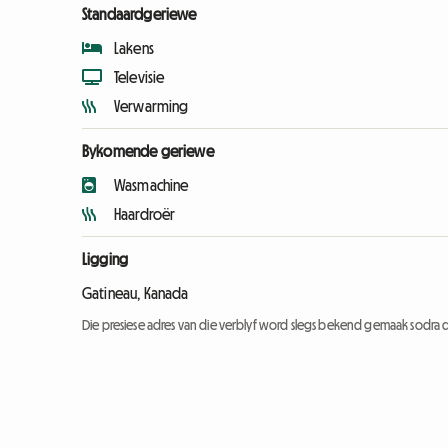
Standaardgeriewe
Lakens
Televisie
Verwarming
Bykomende geriewe
Wasmachine
Haardroër
Ligging
Gatineau, Kanada
Die presiese adres van die verblyf word slegs bekend gemaak sodra d