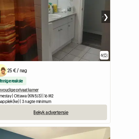
❯
6
25 € / nag
Vinnige reaksie
nvoudige privaat kamer
estay | Ottawa (K1N 5J3) | 16 M2
slaapplek(ke) | 3 nagte minimum
Bekyk advertensie