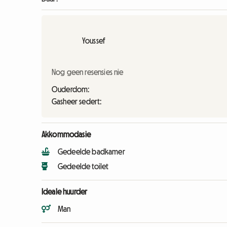
Youssef
Nog geen resensies nie
Ouderdom:
Gasheer sedert:
Akkommodasie
Gedeelde badkamer
Gedeelde toilet
Ideale huurder
Man