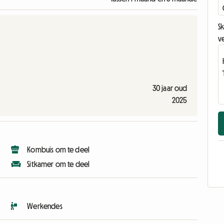
Sk
v
30 jaar oud
2025
Kombuis om te deel
Sitkamer om te deel
Werkendes