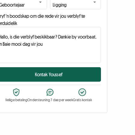
ryf 'n boodskap om die rede vir jou verblyf te
erduidelik
Kontak Youssef
Veilige betaling
Ondersteuning 7 dae per week
Gratis kontak