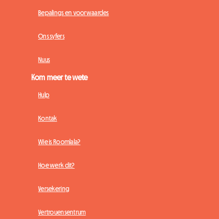
Bepalings en voorwaardes
Ons syfers
Nuus
Kom meer te wete
Hulp
Kontak
Wie is Roomlala?
Hoe werk dit?
Versekering
Vertrouensentrum