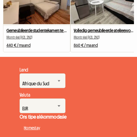
Gemeubileerde studentekamers te huur in Montreal
Volledig gemeubileerde ateljeewoonstel, alles ingesluit, naby Berri-UQAM-metrostasie
Montréal (H2L 2N2)
Montréal (H2L 2N2)
440 € / maand
860 € / maand
Land
Valuta
Ons tipe akkommodasie
Homestay