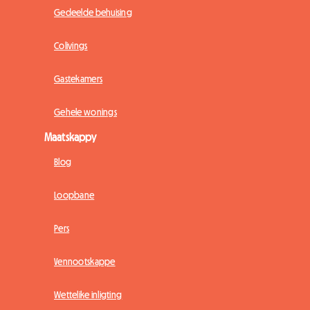
Gedeelde behuising
Colivings
Gastekamers
Gehele wonings
Maatskappy
Blog
Loopbane
Pers
Vennootskappe
Wettelike inligting