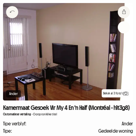
Bekyk al 3 foto's
Ander
Kamermaat Gesoek Vir My 4 En 'n Half (Montréal - h1t3g8)
Outomatiese vertaling
-
Oorspronklike titel
Tipe verblyf:
Ander
Tipe:
Gedeelde woning