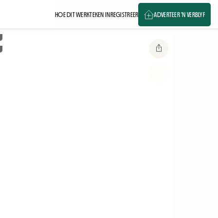
HOE DIT WERK
TEKEN IN
REGISTREER
ADVERTEER 'N VERBLYF