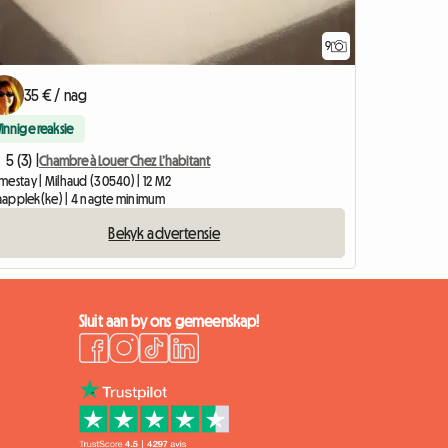
9
35 € / nag
Vinnige reaksie
5 (3) |
Chambre à Louer Chez L’habitant
mestay | Milhaud (30540) | 12 M2
slaapplek(ke) | 4 nagte minimum
Bekyk advertensie
Sluit aan by ons gemeenskap!