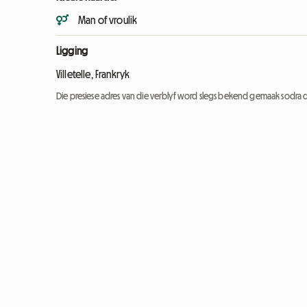
Man of vroulik
Ligging
Villetelle, Frankryk
Die presiese adres van die verblyf word slegs bekend gemaak sodra d