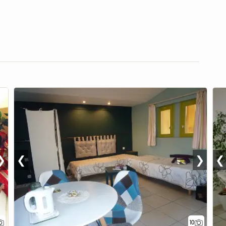
❯
❮
❯
❮
10