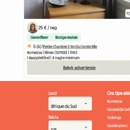
7
25 € / nag
Geverifieer
Vinnige reaksie
5 (6) |
Petite Chambre 3 Km Du Centre Ville
Homestay | Nîmes (30900) | 11 M2
1 slaapplek(ke) | 4 nagte minimum
Bekyk advertensie
Land
Ons tipe a
Homestay
Gedeelde beh
Valuta
Colivings
Gastekamers