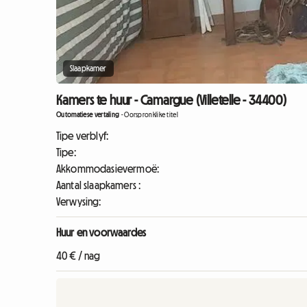
Slaapkamer
Kamers te huur - Camargue (Villetelle - 34400)
Outomatiese vertaling
-
Oorspronklike titel
Tipe verblyf:
Tipe:
Akkommodasievermoë:
Aantal slaapkamers :
Verwysing:
Huur en voorwaardes
40 € / nag