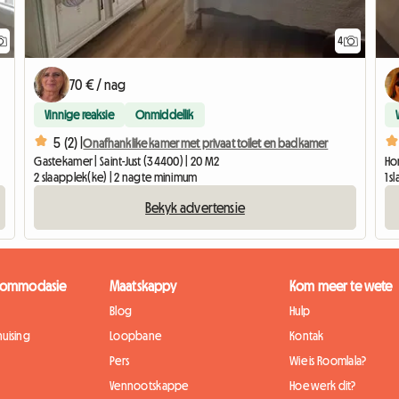
4
70 € / nag
Vinnige reaksie
Onmiddellik
5 (2) |
Onafhanklike kamer met privaat toilet en badkamer
Gastekamer | Saint-Just (34400) | 20 M2
Ho
2 slaapplek(ke) | 2 nagte minimum
1 
Bekyk advertensie
kkommodasie
Maatskappy
Kom meer te wete
Blog
Hulp
uising
Loopbane
Kontak
Pers
Wie is Roomlala?
Vennootskappe
Hoe werk dit?