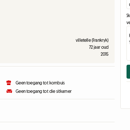
Sk
v
villetelle (Frankryk)
72 jaar oud
2015
Geen toegang tot kombuis
Geen toegang tot die sitkamer