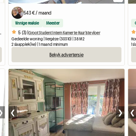
543 € / maand
Vinnige reaksie
Meester
5 (3) |
ouer - Rdc Avec Sa Terrasse -
Groot Student Intern Kamer te Huur 1ste vloer
Gedeelde woning | Vergèze (30310) | 38 M2
Hom
2 slaapplek(ke) | 1 maand minimum
1 
Bekyk advertensie
❯
❮
❯
❮