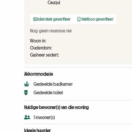
Cauqui
Identiteit geverifieer
Telefoon geverifieer
Nog geen resensies nie
Woon in:
Ouderdom:
Gasheer sedert:
Akkommodasie
Gedeelde badkamer
Gedeelde toilet
Huidige bewoner(s) van die woning
1 inwoner(s)
Ideale huurder