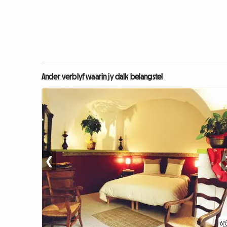
Ander verblyf waarin jy dalk belangstel
❮
6