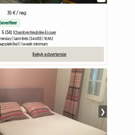
35 € / nag
Geverifieer
5 (34) |
Chambre Meublée À Louer
estay | Saint-Brès (34670) | 10 M2
slaapplek(ke) | 1 week minimum
Bekyk advertensie
❯