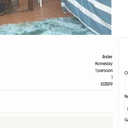
Ander
Homestay
1 persoon
O
1
103599
Re
G