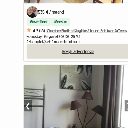
535 € / maand
Geverifieer
Meester
4.9 (16) |
Chambre Etudiant Stagiaire à L
Homestay | Vergèze (30310) | 25 M2
2 slaapplek(ke) | 1 maand minimum
Bekyk advertensie
❮