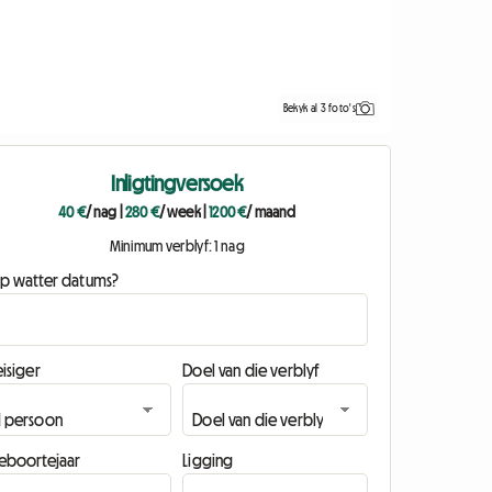
Bekyk al 3 foto's
Inligtingversoek
40 €
/ nag
|
280 €
/ week
|
1200 €
/ maand
Minimum verblyf: 1 nag
p watter datums?
isiger
Doel van die verblyf
eboortejaar
Ligging