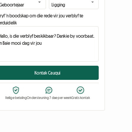
ryf 'n boodskap om die rede vir jou verblyf te
erduidelik
Kontak Cauqui
Veilige betaling
Ondersteuning 7 dae per week
Gratis kontak