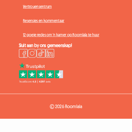
Vertrouensentrum
Resensies en kommentaar
12 goeie redes om 'n kamer op Roomlala te huur
Sluit aan by ons gemeenskap!
© 2026 Roomlala