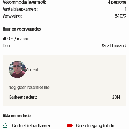
Akkommodasievermoë:
4 persone
Aantal slaapkamers :
1
Verwysing:
84079
Huur en voorwaardes
400 € / maand
Duur:
Vanaf 1 maand
Vincent
Nog geen resensies nie
Gasheer sedert:
2014
Akkommodasie
Gedeelde badkamer
Geen toegang tot die