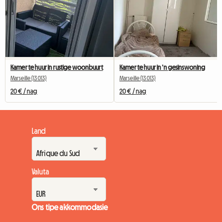
Kamer te huur in rustige woonbuurt
Kamer te huur in 'n gesinswoning
Marseille (13013)
Marseille (13013)
20 € / nag
20 € / nag
Land
Valuta
Ons tipe akkommodasie