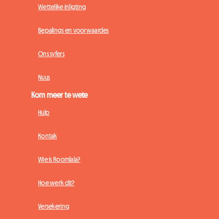
Wettelike inligting
Bepalings en voorwaardes
Ons syfers
Nuus
Kom meer te wete
Hulp
Kontak
Wie is Roomlala?
Hoe werk dit?
Versekering