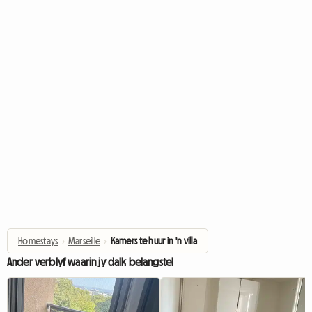
Homestays
›
Marseille
›
Kamers te huur in 'n villa
Ander verblyf waarin jy dalk belangstel