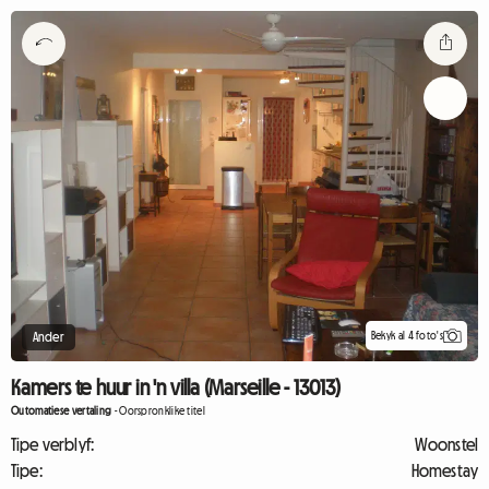
Bekyk al 4 foto's
Ander
Kamers te huur in 'n villa (Marseille - 13013)
Outomatiese vertaling
-
Oorspronklike titel
Tipe verblyf:
Woonstel
Tipe:
Homestay