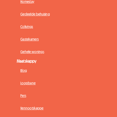
Homestay
Gedeelde behuising
Colivings
Gastekamers
Gehele wonings
Maatskappy
Blog
Loopbane
Pers
Vennootskappe