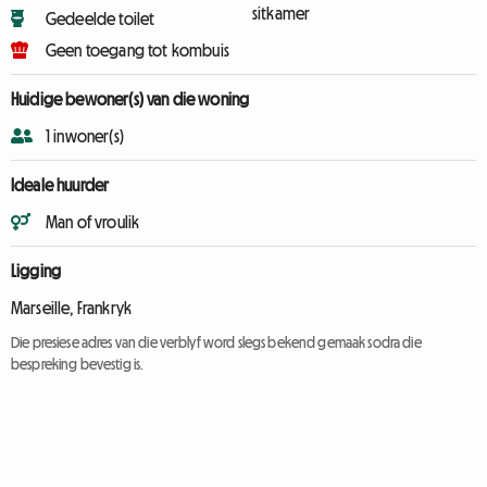
sitkamer
Gedeelde toilet
Geen toegang tot kombuis
Huidige bewoner(s) van die woning
1 inwoner(s)
Ideale huurder
Man of vroulik
Ligging
Marseille, Frankryk
Die presiese adres van die verblyf word slegs bekend gemaak sodra die
bespreking bevestig is.