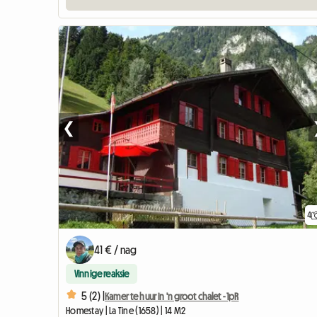
❮
4
41 € / nag
Vinnige reaksie
5 (2) |
Kamer te huur in 'n groot chalet - 1pR
Homestay | La Tine (1658) | 14 M2