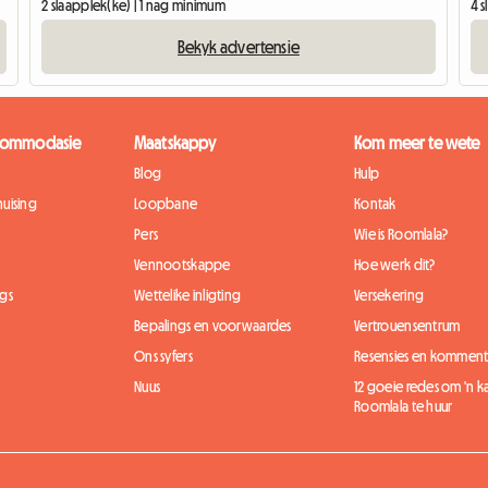
2 slaapplek(ke) | 1 nag minimum
4 
Bekyk advertensie
kkommodasie
Maatskappy
Kom meer te wete
Blog
Hulp
uising
Loopbane
Kontak
Pers
Wie is Roomlala?
Vennootskappe
Hoe werk dit?
gs
Wettelike inligting
Versekering
Bepalings en voorwaardes
Vertrouensentrum
Ons syfers
Resensies en komment
Nuus
12 goeie redes om 'n 
Roomlala te huur