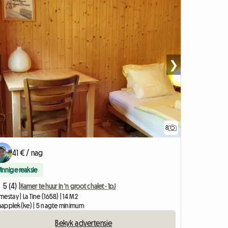
❯
8
41 € / nag
Vinnige reaksie
5 (4) |
Kamer te huur in 'n groot chalet - 1pJ
estay | La Tine (1658) | 14 M2
slaapplek(ke) | 5 nagte minimum
Bekyk advertensie