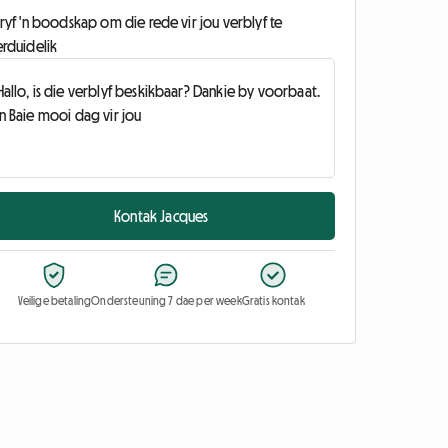
ryf 'n boodskap om die rede vir jou verblyf te
erduidelik
Kontak Jacques
Veilige betaling
Ondersteuning 7 dae per week
Gratis kontak