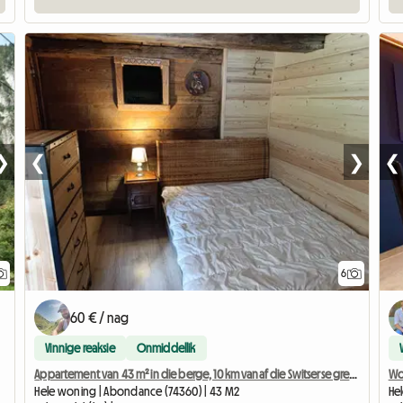
❯
❮
❯
❮
6
60 € / nag
Vinnige reaksie
Onmiddellik
Appartement van 43 m² in die berge, 10 km vanaf die Switserse grens.
Wo
Hele woning | Abondance (74360) | 43 M2
Hel