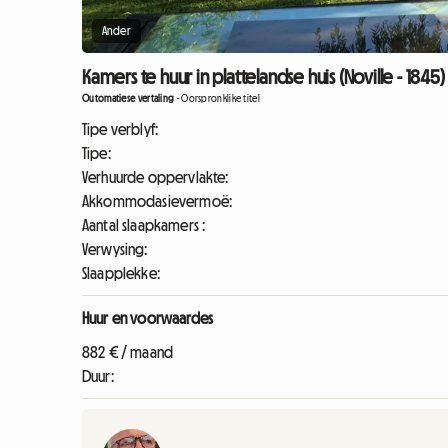
Ander
Kamers te huur in plattelandse huis (Noville - 1845)
Outomatiese vertaling
-
Oorspronklike titel
Tipe verblyf:
Tipe:
Verhuurde oppervlakte:
Akkommodasievermoë:
Aantal slaapkamers :
Verwysing:
Slaapplekke:
Huur en voorwaardes
882 € / maand
Duur: