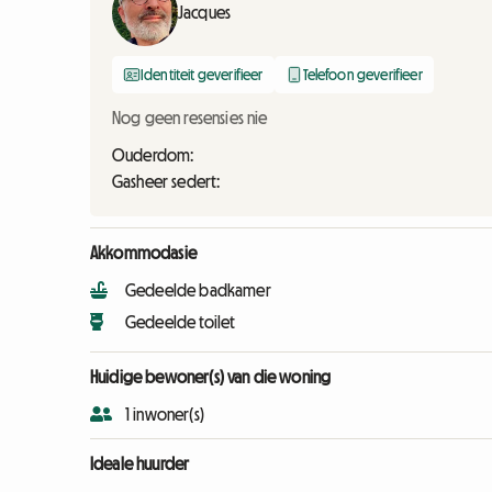
Jacques
Identiteit geverifieer
Telefoon geverifieer
Nog geen resensies nie
Ouderdom:
Gasheer sedert:
Akkommodasie
Gedeelde badkamer
Gedeelde toilet
Huidige bewoner(s) van die woning
1 inwoner(s)
Ideale huurder