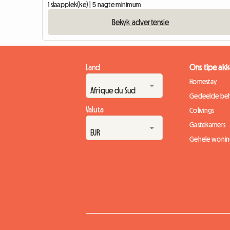
1 slaapplek(ke) | 5 nagte minimum
Bekyk advertensie
Land
Ons tipe a
Homestay
Gedeelde beh
Valuta
Colivings
Gastekamers
Gehele wonin