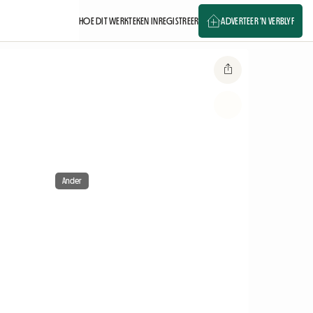
HOE DIT WERK
TEKEN IN
REGISTREER
ADVERTEER 'N VERBLYF
Ander