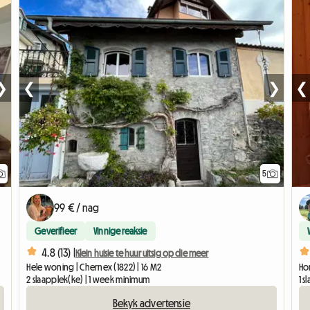
❯
❮
❯
❮
5
99 € / nag
Geverifieer
Vinnige reaksie
4.8 (13) |
Klein huisie te huur uitsig op die meer
Hele woning | Chernex (1822) | 16 M2
Hom
2 slaapplek(ke) | 1 week minimum
1 
Bekyk advertensie