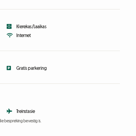
Klerekas/Laaikas
Internet
Gratis parkering
Treinstasie
ie bespreking bevestig is.