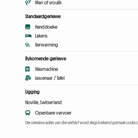
Man of vroulik
Standaardgeriewe
Handdoeke
Lakens
Verwarming
Bykomende geriewe
Wasmachine
Lessenaar / Tafel
Ligging
Noville, Switserland
Openbare vervoer
Die presiese adres van die verblyf word slegs bekend gemaak sodra d