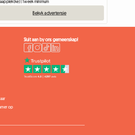
slaapplek(ke) | 1 week minimum
Bekyk advertensie
Sluit aan by ons gemeenskap!
aar
kamer op