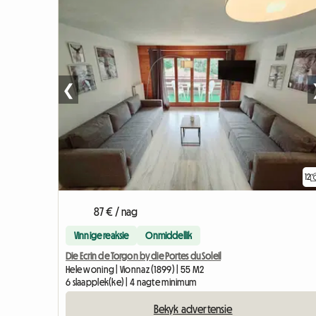
❮
12
87 € / nag
Vinnige reaksie
Onmiddellik
Die Ecrin de Torgon by die Portes du Soleil
Hele woning | Vionnaz (1899) | 55 M2
6 slaapplek(ke) | 4 nagte minimum
Bekyk advertensie