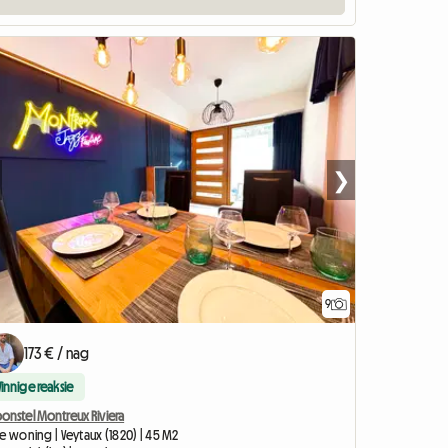
❯
9
173 € / nag
Vinnige reaksie
onstel Montreux Riviera
e woning | Veytaux (1820) | 45 M2