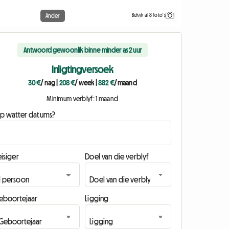
Bekyk al 8 foto's
Ander
Antwoord gewoonlik binne minder as 2 uur
Inligtingversoek
30 €
/ nag
|
208 €
/ week
|
882 €
/ maand
Minimum verblyf: 1 maand
p watter datums?
isiger
Doel van die verblyf
eboortejaar
Ligging