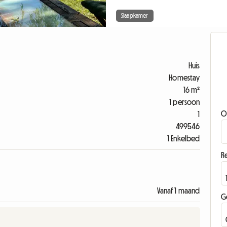
Slaapkamer
Huis
Homestay
16 m²
1 persoon
O
1
499546
1 Enkelbed
Re
Vanaf 1 maand
G