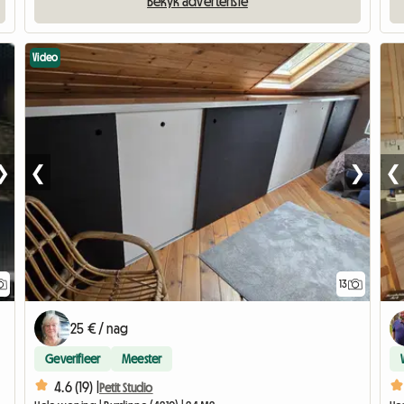
Bekyk advertensie
Video
❯
❮
❯
❮
13
25 € / nag
Geverifieer
Meester
4.6 (19) |
Petit Studio