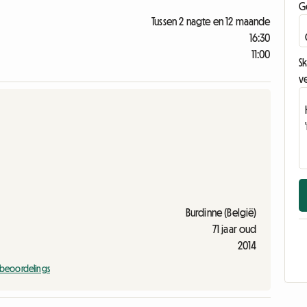
G
Tussen 2 nagte en 12 maande
16:30
11:00
Sk
v
Burdinne (België)
71 jaar oud
2014
e beoordelings