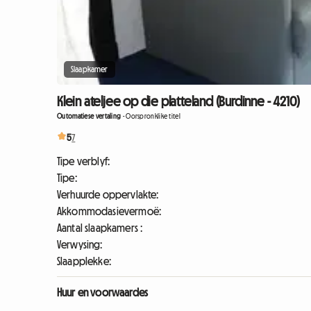
Slaapkamer
Klein ateljee op die platteland (Burdinne - 4210)
Outomatiese vertaling
-
Oorspronklike titel
5
7
Tipe verblyf:
Tipe:
Verhuurde oppervlakte:
Akkommodasievermoë:
Aantal slaapkamers :
Verwysing:
Slaapplekke:
Huur en voorwaardes