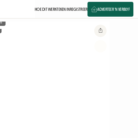
HOE DIT WERK
TEKEN IN
REGISTREER
ADVERTEER 'N VERBLYF
is