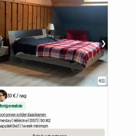
❯
4
30 € / nag
Vinnige reaksie
oot groen solder slaapkamer.
estay | Hélécine (1357) | 50 M2
slaapplek(ke) | 1 week minimum