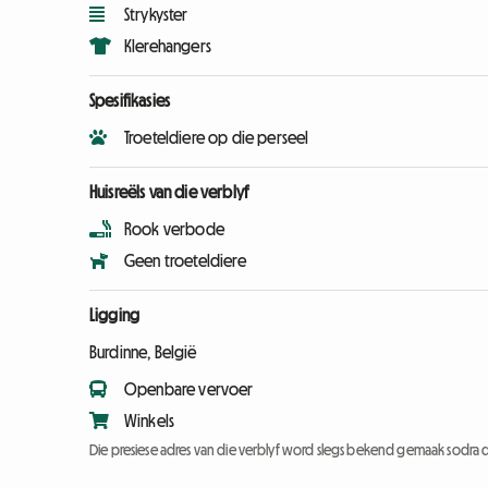
Strykyster
Klerehangers
Spesifikasies
Troeteldiere op die perseel
Huisreëls van die verblyf
Rook verbode
Geen troeteldiere
Ligging
Burdinne, België
Openbare vervoer
Winkels
Die presiese adres van die verblyf word slegs bekend gemaak sodra d