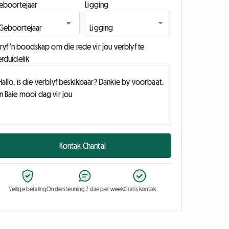
eboortejaar
Ligging
ryf 'n boodskap om die rede vir jou verblyf te
erduidelik
Kontak Chantal
Veilige betaling
Ondersteuning 7 dae per week
Gratis kontak