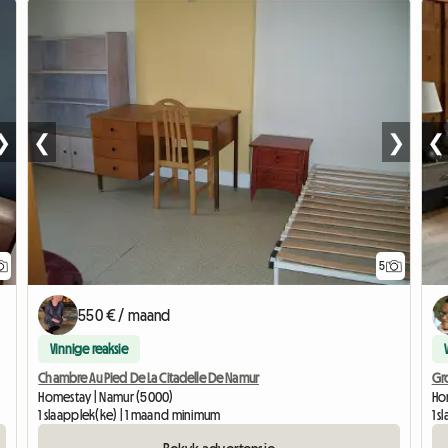
❯
❮
❯
❮
5
550 € / maand
Vinnige reaksie
Chambre Au Pied De La Citadelle De Namur
Gr
Homestay | Namur (5000)
Hom
1 slaapplek(ke) | 1 maand minimum
1 