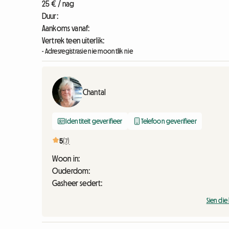
25 € / nag
Duur:
Aankoms vanaf:
Vertrek teen uiterlik:
- Adresregistrasie nie moontlik nie
Chantal
Identiteit geverifieer
Telefoon geverifieer
5
(7)
Woon in:
Ouderdom:
Gasheer sedert:
Sien di