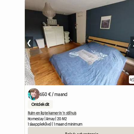
❮
6
650 € / maand
Ontdek dit
Ruim en ligte kamer in 'n stil huis
Homestay | Amay | 20 M2
1 slaapplek(ke) | 1 maand minimum