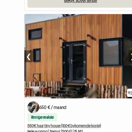
Bekyk advertensie
❮
9
650 € / maand
Vinnige reaksie
550€ huur tiny house (100€ bykomende koste)
Hele woning | Namur (5004) | 15 M2