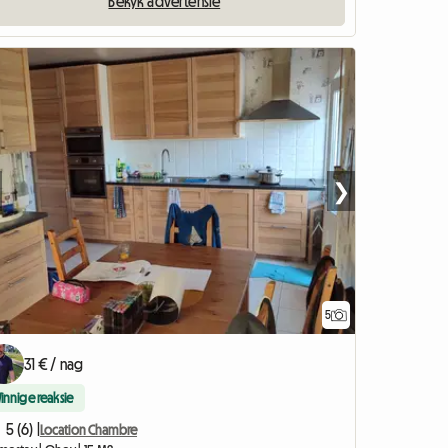
Bekyk advertensie
❯
5
31 € / nag
Vinnige reaksie
5 (6) |
Location Chambre