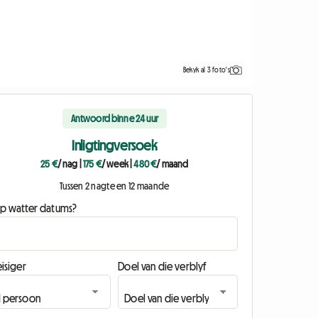
Bekyk al 3 foto's
Antwoord binne 24 uur
Inligtingversoek
25 €
/ nag
|
175 €
/ week
|
480 €
/ maand
Tussen 2 nagte en 12 maande
p watter datums?
isiger
Doel van die verblyf