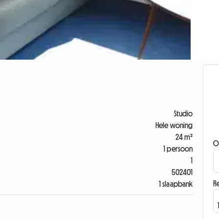
Studio
Hele woning
24 m²
O
1 persoon
1
502401
Re
1 slaapbank