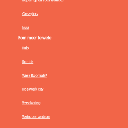
Bepalings en voorwaardes
Ons syfers
Nuus
Kom meer te wete
Hulp
Kontak
Wie is Roomlala?
Hoe werk dit?
Versekering
Vertrouensentrum