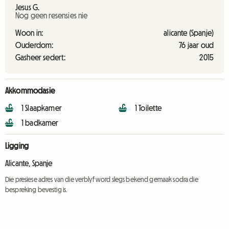
Nog geen resensies nie
Woon in:
alicante (Spanje)
Ouderdom:
76 jaar oud
Gasheer sedert:
2015
Akkommodasie
1 Slaapkamer
1 Toilette
1 badkamer
Ligging
Alicante, Spanje
Die presiese adres van die verblyf word slegs bekend gemaak sodra die
bespreking bevestig is.