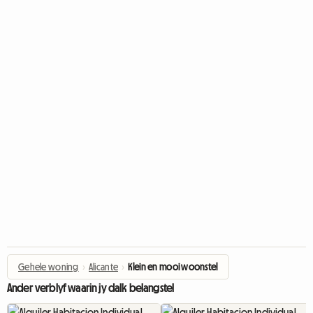
Gehele woning
›
Alicante
›
Klein en mooi woonstel
Ander verblyf waarin jy dalk belangstel