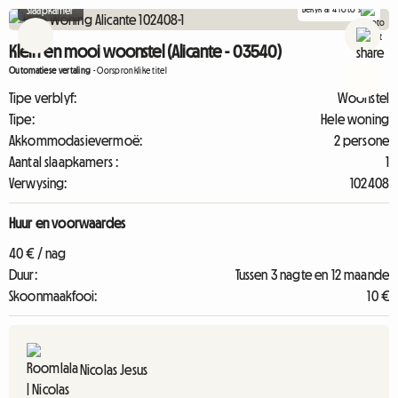
Bekyk al 4 foto's
Slaapkamer
Klein en mooi woonstel (Alicante - 03540)
Outomatiese vertaling
-
Oorspronklike titel
Tipe verblyf:
Woonstel
Tipe:
Hele woning
Akkommodasievermoë:
2 persone
Aantal slaapkamers :
1
Verwysing:
102408
Huur en voorwaardes
40 € / nag
Duur:
Tussen 3 nagte en 12 maande
Skoonmaakfooi:
10 €
Nicolas Jesus