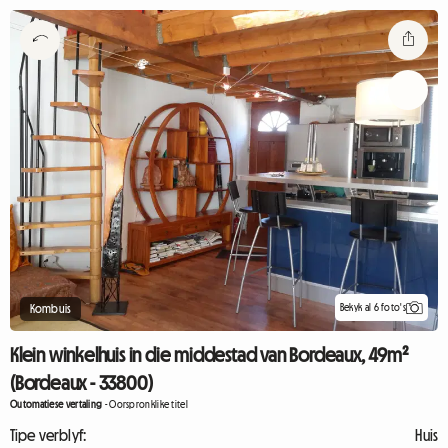
Bekyk al 6 foto's
Kombuis
Klein winkelhuis in die middestad van Bordeaux, 49m²
(Bordeaux - 33800)
Outomatiese vertaling
-
Oorspronklike titel
Tipe verblyf:
Huis