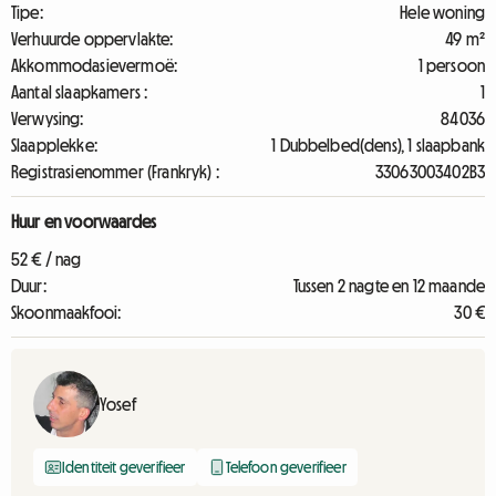
Tipe:
Hele woning
Verhuurde oppervlakte:
49 m²
Akkommodasievermoë:
1 persoon
Aantal slaapkamers :
1
Verwysing:
84036
Slaapplekke:
1 Dubbelbed(dens), 1 slaapbank
Registrasienommer (Frankryk) :
33063003402B3
Huur en voorwaardes
52 € / nag
Duur:
Tussen 2 nagte en 12 maande
Skoonmaakfooi:
30 €
Yosef
Identiteit geverifieer
Telefoon geverifieer