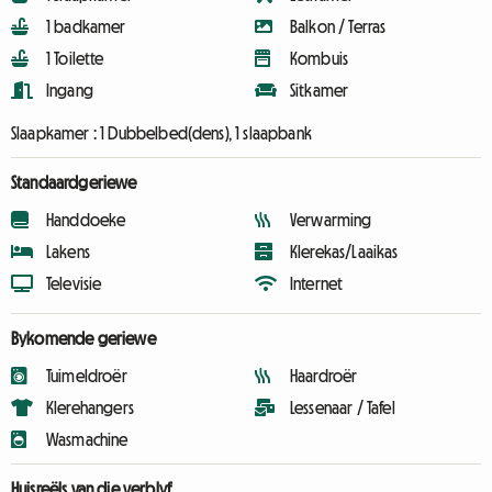
1 badkamer
Balkon / Terras
1 Toilette
Kombuis
Ingang
Sitkamer
Slaapkamer :
1 Dubbelbed(dens), 1 slaapbank
Standaardgeriewe
Handdoeke
Verwarming
Lakens
Klerekas/Laaikas
Televisie
Internet
Bykomende geriewe
Tuimeldroër
Haardroër
Klerehangers
Lessenaar / Tafel
Wasmachine
Huisreëls van die verblyf