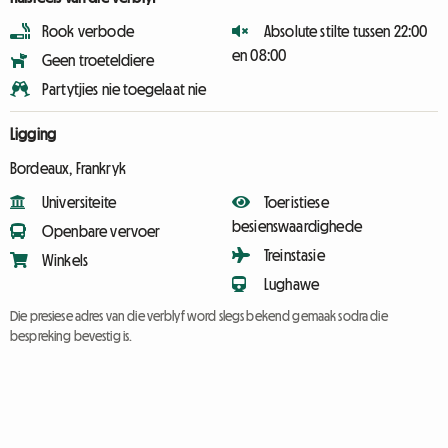
Rook verbode
Absolute stilte tussen 22:00
en 08:00
Geen troeteldiere
Partytjies nie toegelaat nie
Ligging
Bordeaux, Frankryk
Universiteite
Toeristiese
besienswaardighede
Openbare vervoer
Treinstasie
Winkels
Lughawe
Die presiese adres van die verblyf word slegs bekend gemaak sodra die
bespreking bevestig is.