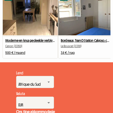
Moderne en knus gedeelde verblyf Cenon/Bastide – 2 kamers beskikbaar
Bordeaux, Tram D Station Calypso.ch+SDB+wc Privées
Cenon (33150)
Le Bouscat (33110)
500 € / maand
34 € / nag
Land
Valuta
Ons tipe akkommodasie