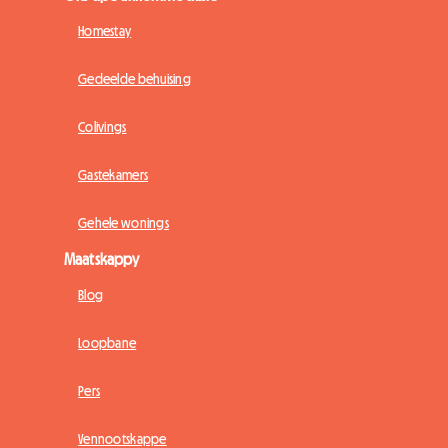
Homestay
Gedeelde behuising
Colivings
Gastekamers
Gehele wonings
Maatskappy
Blog
Loopbane
Pers
Vennootskappe