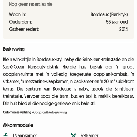
Nog geen resensies nie
Woon in:
Bordeaux (Frankryk)
Ouderdom:
55 jaar oud
Gasheer sedert:
2014
Beskrywing
Klein winkeltjie in Bordeaux-styl, naby die Saint-Jean-treinstasie en die
Sacré-Cœur Nansouty-distrik. Hierdie huis beskik oor 'n groot
oopplan-ruimte met 'n volledig toegeruste oopplan-kombuis, 'n
sitkamer, 'n mezzanine-slaapkamer, 'n badkamer en 'n 20 m² suid-front
terras. Die sentrum van Bordeaux is naby, asook die Saint-Jean-
treinstasie. Vervoer soos die tram, bus en taxi is maklik bereikbaar.
Die huis bied al die nodige geriewe en is baie stil.
Outomatiese vertaling
-
Oorspronklike beskrywing
Akkommodasie
1 Slaapkamer
Eetkamer