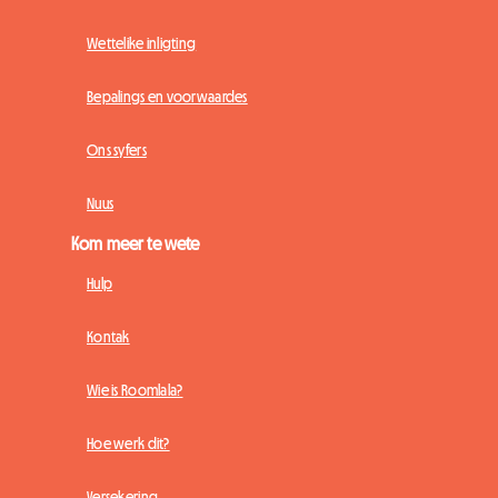
Wettelike inligting
Bepalings en voorwaardes
Ons syfers
Nuus
Kom meer te wete
Hulp
Kontak
Wie is Roomlala?
Hoe werk dit?
Versekering