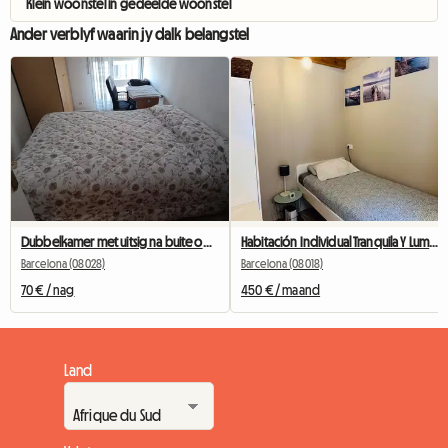
Klein woonstel in gedeelde woonstel
Ander verblyf waarin jy dalk belangstel
Dubbelkamer met uitsig na buite oorkant Camp Nou
Habitación Individual Tranquila Y Luminosa
Barcelona (08028)
Barcelona (08018)
70 € / nag
450 € / maand
Land