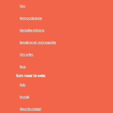
Pers
Vennootskappe
Wettelike inligting
Bepalings en voorwaardes
Ons syfers
Nuus
Kom meer te wete
Hulp
Kontak
Wie is Roomlala?