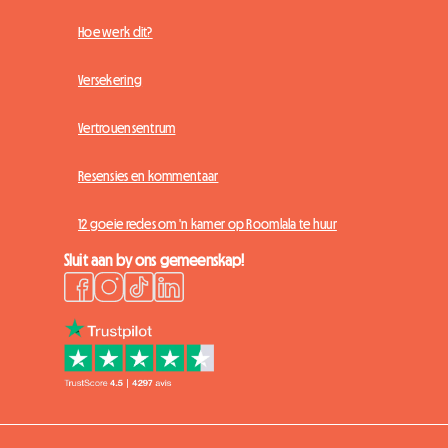
Hoe werk dit?
Versekering
Vertrouensentrum
Resensies en kommentaar
12 goeie redes om 'n kamer op Roomlala te huur
Sluit aan by ons gemeenskap!