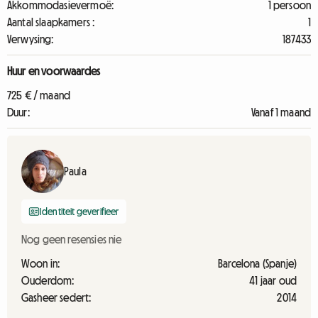
Akkommodasievermoë:
1 persoon
Aantal slaapkamers :
1
Verwysing:
187433
Huur en voorwaardes
725 € / maand
Duur:
Vanaf 1 maand
Paula
Identiteit geverifieer
Nog geen resensies nie
Woon in:
Barcelona (Spanje)
Ouderdom:
41 jaar oud
Gasheer sedert:
2014