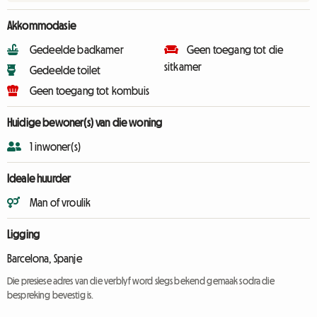
Akkommodasie
Gedeelde badkamer
Geen toegang tot die
sitkamer
Gedeelde toilet
Geen toegang tot kombuis
Huidige bewoner(s) van die woning
1 inwoner(s)
Ideale huurder
Man of vroulik
Ligging
Barcelona, Spanje
Die presiese adres van die verblyf word slegs bekend gemaak sodra die
bespreking bevestig is.