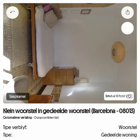
Bekyk al 10 foto's
Slaapkamer
Klein woonstel in gedeelde woonstel (Barcelona - 08013)
Outomatiese vertaling
-
Oorspronklike titel
Tipe verblyf:
Woonstel
Tipe:
Gedeelde woning