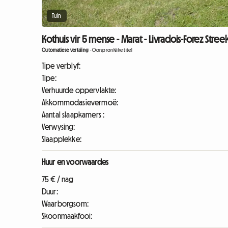
Tuin
Kothuis vir 5 mense - Marat - Livradois-Forez Stre
Outomatiese vertaling
-
Oorspronklike titel
Tipe verblyf:
Tipe:
Verhuurde oppervlakte:
Akkommodasievermoë:
Aantal slaapkamers :
Verwysing:
Slaapplekke:
Huur en voorwaardes
75 € / nag
Duur:
Waarborgsom:
Skoonmaakfooi: