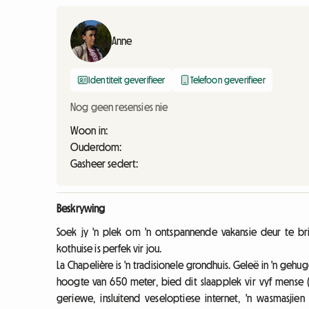
Anne
Identiteit geverifieer
Telefoon geverifieer
Nog geen resensies nie
Woon in:
Ouderdom:
Gasheer sedert:
Beskrywing
Soek jy 'n plek om 'n ontspannende vakansie deur te bri
kothuise is perfek vir jou.
La Chapelière is 'n tradisionele grondhuis. Geleë in 'n gehug
hoogte van 650 meter, bied dit slaapplek vir vyf mense (s
geriewe, insluitend veseloptiese internet, 'n wasmasj