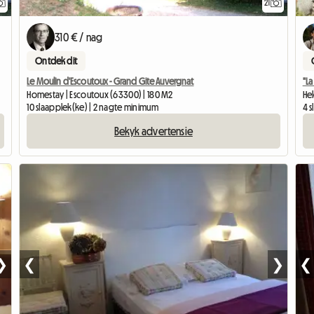
21
310 € / nag
Ontdek dit
Le Moulin d'Escoutoux - Grand Gite Auvergnat
"La
Homestay | Escoutoux (63300) | 180 M2
He
10 slaapplek(ke) | 2 nagte minimum
4 
Bekyk advertensie
❯
❮
❯
❮