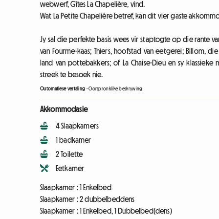
webwerf, Gîtes La Chapelière, vind.
Wat La Petite Chapelière betref, kan dit vier gaste akkommo
Jy sal die perfekte basis wees vir staptogte op die rante v
van Fourme-kaas; Thiers, hoofstad van eetgerei; Billom, 
land van pottebakkers; of La Chaise-Dieu en sy klassieke
streek te besoek nie.
Outomatiese vertaling
-
Oorspronklike beskrywing
Akkommodasie
4 Slaapkamers
1 badkamer
2 Toilette
Eetkamer
Slaapkamer :
1 Enkelbed
Slaapkamer :
2 dubbelbeddens
Slaapkamer :
1 Enkelbed, 1 Dubbelbed(dens)