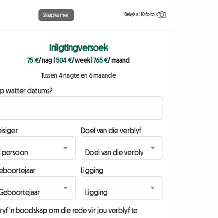
Bekyk al 10 foto's
Slaapkamer
Inligtingversoek
75 €
/ nag
|
504 €
/ week
|
765 €
/ maand
Tussen 4 nagte en 6 maande
p watter datums?
isiger
Doel van die verblyf
eboortejaar
Ligging
ryf 'n boodskap om die rede vir jou verblyf te