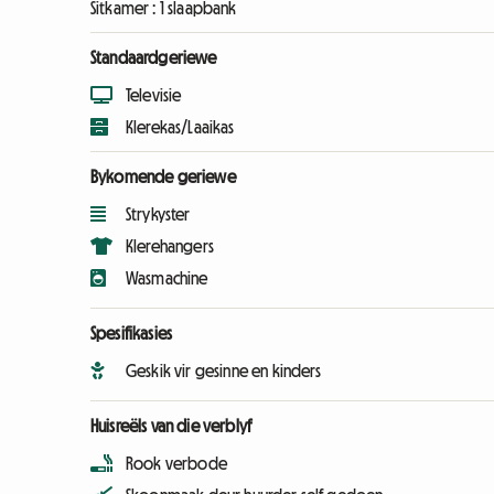
Sitkamer :
1 slaapbank
Standaardgeriewe
Televisie
Klerekas/Laaikas
Bykomende geriewe
Strykyster
Klerehangers
Wasmachine
Spesifikasies
Geskik vir gesinne en kinders
Huisreëls van die verblyf
Rook verbode