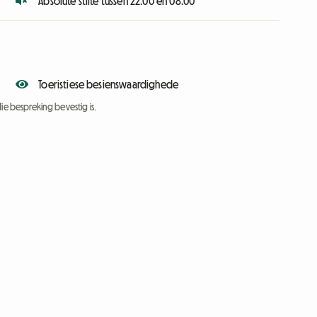
Absolute stilte tussen 22:00 en 08:00
Toeristiese besienswaardighede
ie bespreking bevestig is.