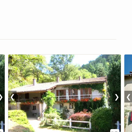
❯
❮
❯
❮