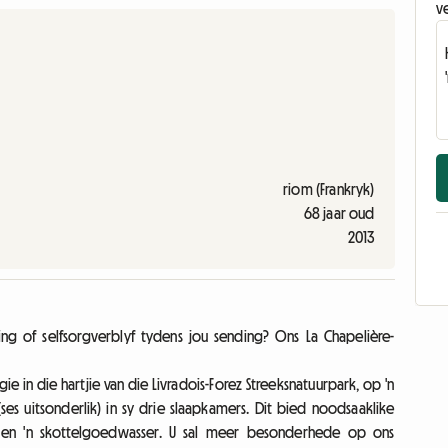
v
riom (Frankryk)
68 jaar oud
2013
ng of selfsorgverblyf tydens jou sending? Ons La Chapelière-
gie in die hartjie van die Livradois-Forez Streeksnatuurpark, op 'n
es uitsonderlik) in sy drie slaapkamers. Dit bied noodsaaklike
ien en 'n skottelgoedwasser. U sal meer besonderhede op ons