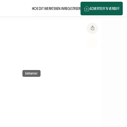
HOE DIT WERK
TEKEN IN
REGISTREER
ADVERTEER 'N VERBLYF
Eetkamer