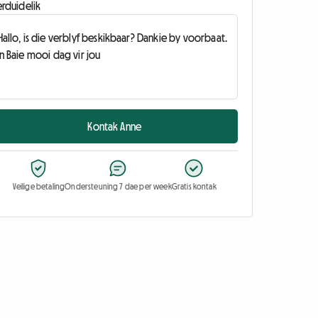
erduidelik
Kontak Anne
Veilige betaling
Ondersteuning 7 dae per week
Gratis kontak