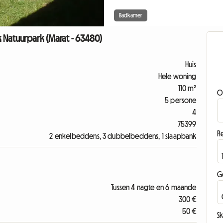
Badkamer
ek Natuurpark (Marat - 63480)
Huis
Hele woning
110 m²
O
5 persone
4
75399
Re
2 enkelbeddens, 3 dubbelbeddens, 1 slaapbank
G
Tussen 4 nagte en 6 maande
300 €
50 €
Sk