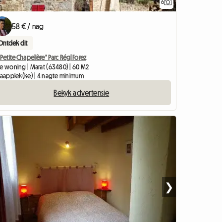
6
58 € / nag
Ontdek dit
 Petite Chapelière" Parc Régl Forez
le woning | Marat (63480) | 60 M2
slaapplek(ke) | 4 nagte minimum
Bekyk advertensie
❯