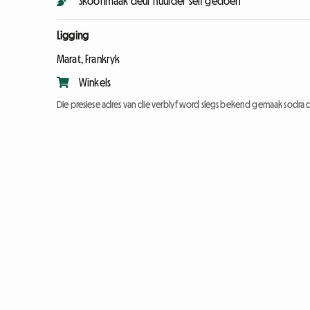
Skoonmaak deur huurder self gedoen
Ligging
Marat, Frankryk
Winkels
Die presiese adres van die verblyf word slegs bekend gemaak sodra d