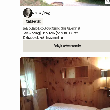
22
240 € / nag
Ontdek dit
Le Moulin D'Escoutoux Grand Gite Auvergnat
Hele woning | Escoutoux (63300) | 180 M2
10 slaapplek(ke) | 1 nag minimum
Bekyk advertensie
❮