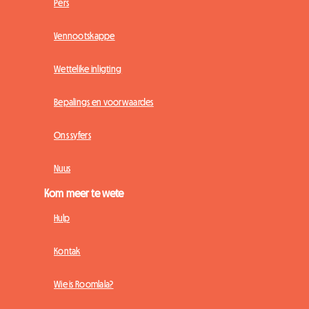
Pers
Vennootskappe
Wettelike inligting
Bepalings en voorwaardes
Ons syfers
Nuus
Kom meer te wete
Hulp
Kontak
Wie is Roomlala?