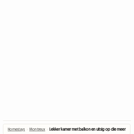
Homestays
›
Montreux
›
Lekker kamer met balkon en uitsig op die meer