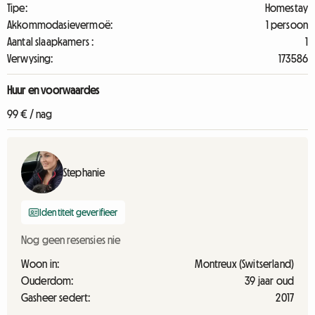
Tipe:
Homestay
Akkommodasievermoë:
1 persoon
Aantal slaapkamers :
1
Verwysing:
173586
Huur en voorwaardes
99 € / nag
Stephanie
Identiteit geverifieer
Nog geen resensies nie
Woon in:
Montreux (Switserland)
Ouderdom:
39 jaar oud
Gasheer sedert:
2017