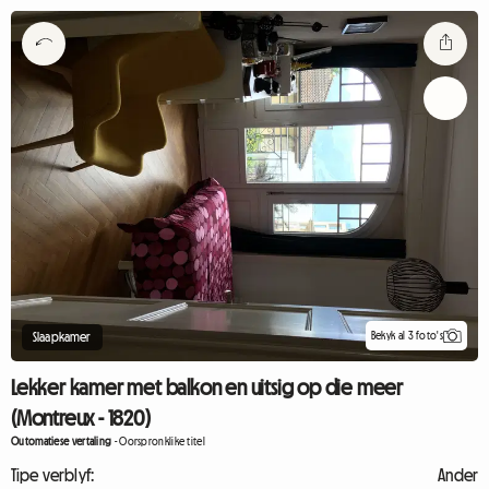
Bekyk al 3 foto's
Slaapkamer
Lekker kamer met balkon en uitsig op die meer
(Montreux - 1820)
Outomatiese vertaling
-
Oorspronklike titel
Tipe verblyf:
Ander