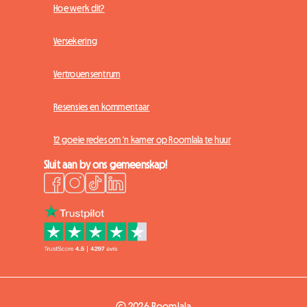
Hoe werk dit?
Versekering
Vertrouensentrum
Resensies en kommentaar
12 goeie redes om 'n kamer op Roomlala te huur
Sluit aan by ons gemeenskap!
© 2026 Roomlala