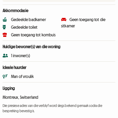
Akkommodasie
Gedeelde badkamer
Geen toegang tot die
sitkamer
Gedeelde toilet
Geen toegang tot kombuis
Huidige bewoner(s) van die woning
1 inwoner(s)
Ideale huurder
Man of vroulik
Ligging
Montreux, Switserland
Die presiese adres van die verblyf word slegs bekend gemaak sodra die
bespreking bevestig is.