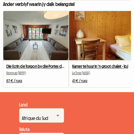
Ander verblyf waarin jy dalk belangstel
Die Ecrin de Torgon by die Portes du Soleil
Kamer te huur in 'n groot chalet - 1pJ
Vionnaz (1899)
La Tine (1658)
87 € / nag
41 € / nag
Land
Valuta