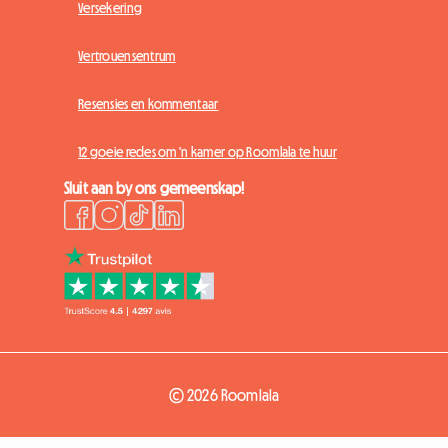
Versekering
Vertrouensentrum
Resensies en kommentaar
12 goeie redes om 'n kamer op Roomlala te huur
Sluit aan by ons gemeenskap!
© 2026 Roomlala