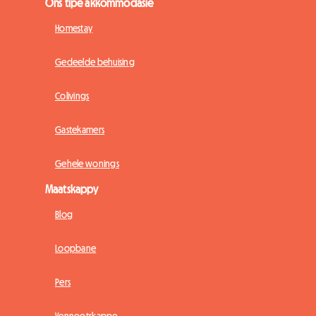
Ons tipe akkommodasie
Homestay
Gedeelde behuising
Colivings
Gastekamers
Gehele wonings
Maatskappy
Blog
Loopbane
Pers
Vennootskappe