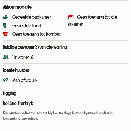
Akkommodasie
Gedeelde badkamer
Geen toegang tot die
sitkamer
Gedeelde toilet
Geen toegang tot kombuis
Huidige bewoner(s) van die woning
1 inwoner(s)
Ideale huurder
Man of vroulik
Ligging
Bollène, Frankryk
Die presiese adres van die verblyf word slegs bekend gemaak sodra die
bespreking bevestig is.