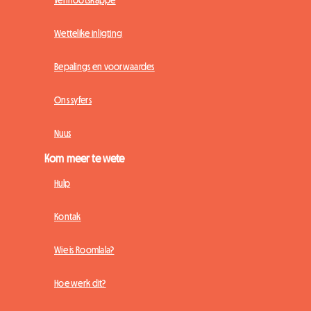
Wettelike inligting
Bepalings en voorwaardes
Ons syfers
Nuus
Kom meer te wete
Hulp
Kontak
Wie is Roomlala?
Hoe werk dit?