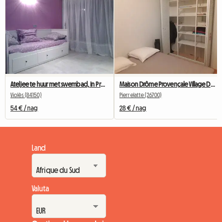
Ateljee te huur met swembad, in Provence
Maison Drôme Provençale Village De LA GARDE ADHEMAR
Violès (84150)
Pierrelatte (26700)
54 € / nag
28 € / nag
Land
Valuta