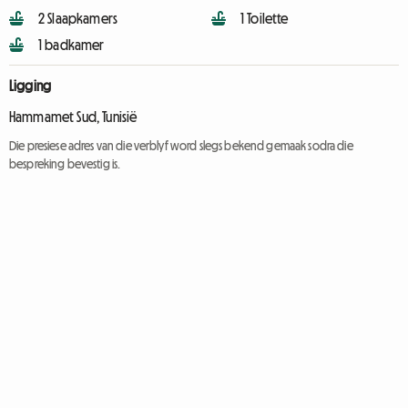
2 Slaapkamers
1 Toilette
1 badkamer
Ligging
Hammamet Sud, Tunisië
Die presiese adres van die verblyf word slegs bekend gemaak sodra die
bespreking bevestig is.