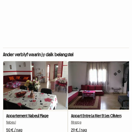
Ander verblyf waarin jy dalk belangstel
Appartement Nabeul Plage
Appart Entre La Mer Et Les Oliviers
Nabeul‎
Mrezga
50 € / nag
29 € / nag