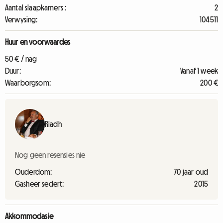
Aantal slaapkamers :
2
Verwysing:
104511
Huur en voorwaardes
50 € / nag
Duur:
Vanaf 1 week
Waarborgsom:
200 €
Riadh
Nog geen resensies nie
Ouderdom:
70 jaar oud
Gasheer sedert:
2015
Akkommodasie