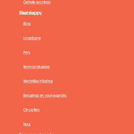
Gehele wonings
Maatskappy
Blog
Loopbane
Pers
Vennootskappe
Wettelike inligting
Bepalings en voorwaardes
Ons syfers
Nuus