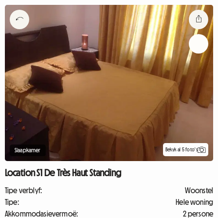
Bekyk al 5 foto's
Slaapkamer
Location S1 De Très Haut Standing
Tipe verblyf:
Woonstel
Tipe:
Hele woning
Akkommodasievermoë:
2 persone