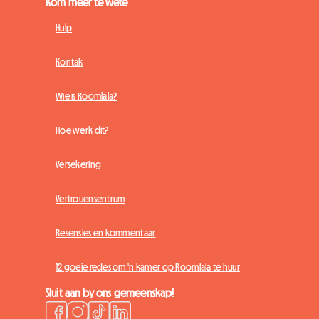
Kom meer te wete
Hulp
Kontak
Wie is Roomlala?
Hoe werk dit?
Versekering
Vertrouensentrum
Resensies en kommentaar
12 goeie redes om 'n kamer op Roomlala te huur
Sluit aan by ons gemeenskap!