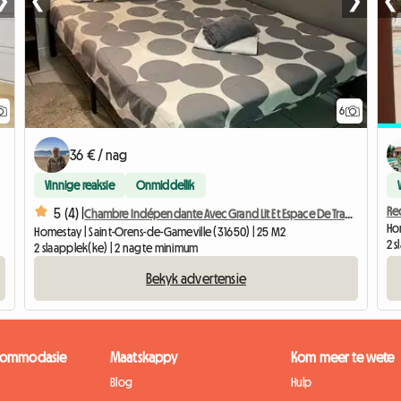
❯
❮
❯
❮
6
36 € / nag
Vinnige reaksie
Onmiddellik
Re
5 (4) |
Chambre Indépendante Avec Grand Lit Et Espace De Travail
Hom
Homestay | Saint-Orens-de-Gameville (31650) | 25 M2
2 
2 slaapplek(ke) | 2 nagte minimum
Bekyk advertensie
kkommodasie
Maatskappy
Kom meer te wete
Blog
Hulp