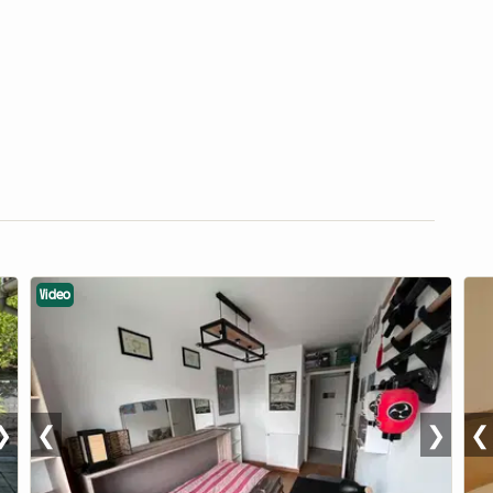
Video
❯
❮
❯
❮