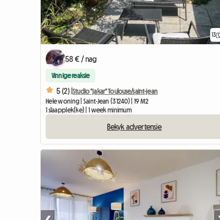
13
58 € / nag
Vinnige reaksie
5 (2) |
Studio "jakar" Toulouse/saint-jean
Hele woning | Saint-Jean (31240) | 19 M2
1 slaapplek(ke) | 1 week minimum
Bekyk advertensie