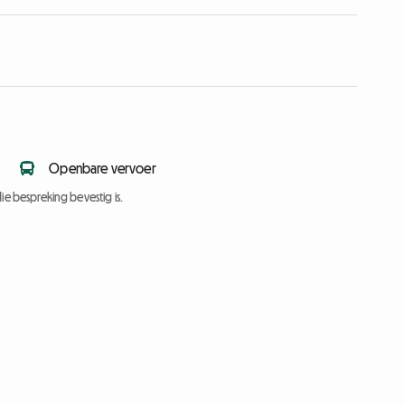
Openbare vervoer
ie bespreking bevestig is.