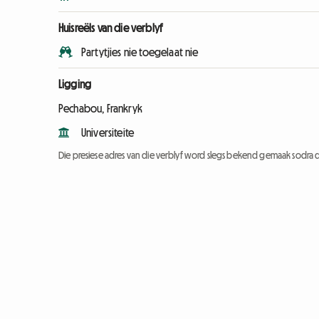
Huisreëls van die verblyf
Partytjies nie toegelaat nie
Ligging
Pechabou, Frankryk
Universiteite
Die presiese adres van die verblyf word slegs bekend gemaak sodra d