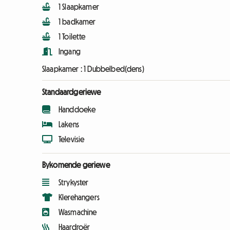
1 Slaapkamer
1 badkamer
1 Toilette
Ingang
Slaapkamer :
1 Dubbelbed(dens)
Standaardgeriewe
Handdoeke
Lakens
Televisie
Bykomende geriewe
Strykyster
Klerehangers
Wasmachine
Haardroër