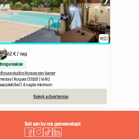
❯
10
62 € / nag
Vinnige reaksie
dhouse-studios Roques zen-kamer
estay | Roques (31120) | 14 M2
slaapplek(ke) | 4 nagte minimum
Bekyk advertensie
Sluit aan by ons gemeenskap!