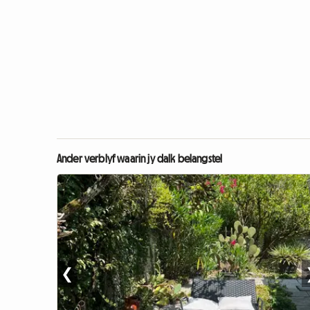
Ander verblyf waarin jy dalk belangstel
❮