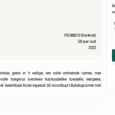
Sk
v
PECHABOU (Frankryk)
58 jaar oud
2022
nshuis grens in 'n veilige, ten volle omheinde ruimte, met
olle toegerus (verskeie huishoudelike toestelle, eetgerei,
r beskikbaar.Koste ingesluit.Stil woonbuurt.Buitelugruimte met