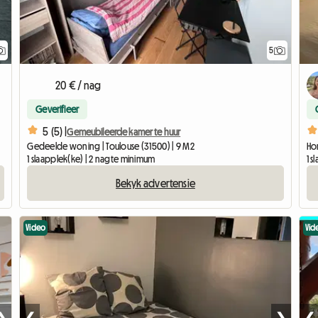
5
20 € / nag
Geverifieer
5 (5) |
Gemeubileerde kamer te huur
Gedeelde woning | Toulouse (31500) | 9 M2
Hom
1 slaapplek(ke) | 2 nagte minimum
1 
Bekyk advertensie
Video
Vid