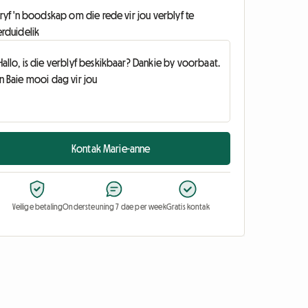
ryf 'n boodskap om die rede vir jou verblyf te
erduidelik
Kontak Marie-anne
Veilige betaling
Ondersteuning 7 dae per week
Gratis kontak