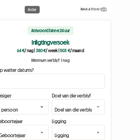
Bekyk al 8 foto's
Ander
Antwoord binne 24 uur
Inligtingversoek
64 €
/ nag
|
380 €
/ week
|
503 €
/ maand
Minimum verblyf: 1 nag
p watter datums?
isiger
Doel van die verblyf
eboortejaar
Ligging