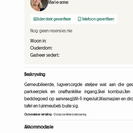
Marie-anne
Identiteit geverifieer
Telefoon geverifieer
Nog geen resensies nie
Woon in:
Ouderdom:
Gasheer sedert:
Beskrywing
Gemeubileerde, lugversorgde ateljee wat aan die gesi
parkeerplek en onafhanklike ingang.Skei kombuis.Ten v
beddegoed op aanvraag).Wi-Fi ingesluit.Wasmasjien en droë
tafel en tuinmeubels buite sig.
Outomatiese vertaling
-
Oorspronklike beskrywing
Akkommodasie