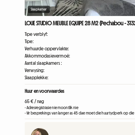
Slaapkamer
LOUE STUDIO MEUBLE EQUIPE 28 M2 (Pechabou - 313
Tipe verblyf:
Tipe:
Verhuurde oppervlakte:
Akkommodasievermoë:
Aantal slaapkamers :
Verwysing:
Slaapplekke:
Huur en voorwaardes
65 € / nag
- Adresregistrasie nie moontlik nie
- Vir besprekings van langer as 45 dae moet die huurtydperk op die