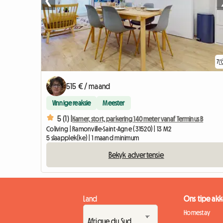
❮
7
515 € / maand
Vinnige reaksie
Meester
5 (1) |
Kamer, stort, parkering 140 meter vanaf Terminus B
Coliving | Ramonville-Saint-Agne (31520) | 13 M2
5 slaapplek(ke) | 1 maand minimum
Bekyk advertensie
Land
Ons tipe a
Homestay