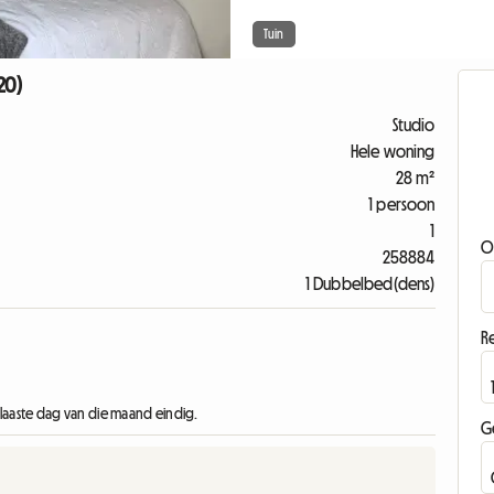
Tuin
20)
Studio
Hele woning
28 m²
1 persoon
1
O
258884
1 Dubbelbed(dens)
Re
 laaste dag van die maand eindig.
G