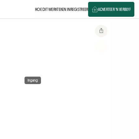
HOE DIT WERK
TEKEN IN
REGISTREER
ADVERTEER 'N VERBLYF
Ingang