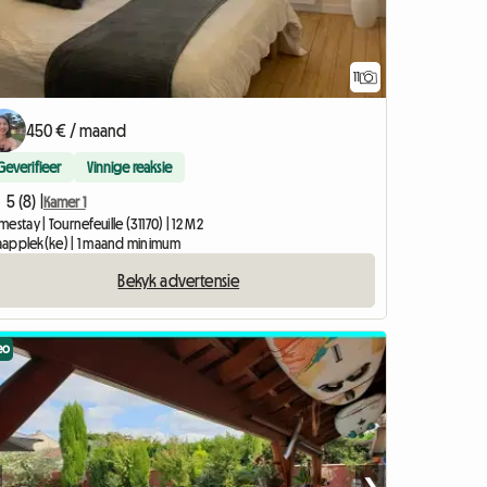
11
450 € / maand
Geverifieer
Vinnige reaksie
5 (8) |
Kamer 1
estay | Tournefeuille (31170) | 12 M2
slaapplek(ke) | 1 maand minimum
Bekyk advertensie
eo