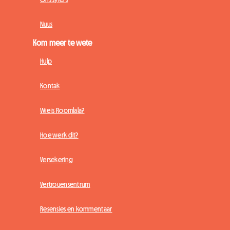
Nuus
Kom meer te wete
Hulp
Kontak
Wie is Roomlala?
Hoe werk dit?
Versekering
Vertrouensentrum
Resensies en kommentaar