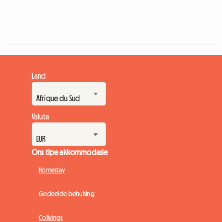
Land
Valuta
Ons tipe akkommodasie
Homestay
Gedeelde behuising
Colivings