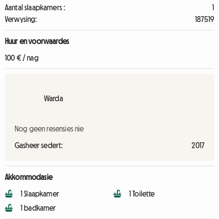
Aantal slaapkamers :
1
Verwysing:
187519
Huur en voorwaardes
100 € / nag
Warda
Nog geen resensies nie
Gasheer sedert:
2017
Akkommodasie
1 Slaapkamer
1 Toilette
1 badkamer