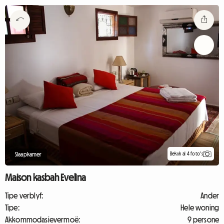
Bekyk al 4 foto's
Slaapkamer
Maison kasbah Evelina
Tipe verblyf:
Ander
Tipe:
Hele woning
Akkommodasievermoë:
9 persone