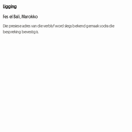
Ligging
Fes el Bali, Marokko
Die presiese adres van die verblyf word slegs bekend gemaak sodra die
bespreking bevestig is.