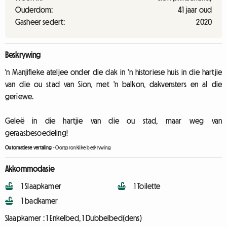
Ouderdom:
41 jaar oud
Gasheer sedert:
2020
Beskrywing
'n Manjifieke ateljee onder die dak in 'n historiese huis in die hartjie
van die ou stad van Sion, met 'n balkon, dakvensters en al die
geriewe.
Geleë in die hartjie van die ou stad, maar weg van
geraasbesoedeling!
Outomatiese vertaling
-
Oorspronklike beskrywing
Akkommodasie
1 Slaapkamer
1 Toilette
1 badkamer
Slaapkamer :
1 Enkelbed, 1 Dubbelbed(dens)