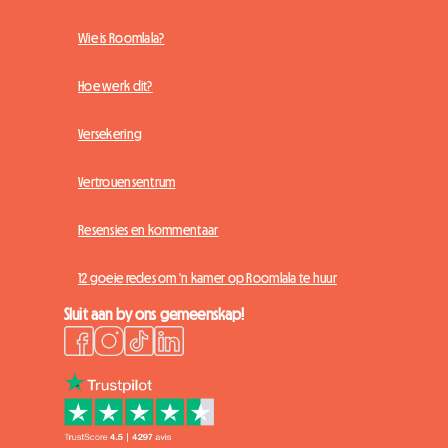
Wie is Roomlala?
Hoe werk dit?
Versekering
Vertrouensentrum
Resensies en kommentaar
12 goeie redes om 'n kamer op Roomlala te huur
Sluit aan by ons gemeenskap!