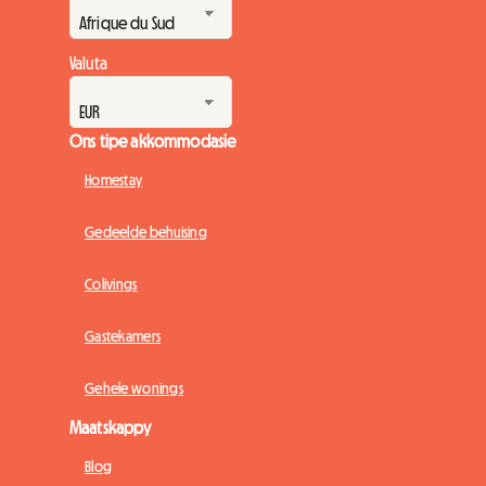
Valuta
Ons tipe akkommodasie
Homestay
Gedeelde behuising
Colivings
Gastekamers
Gehele wonings
Maatskappy
Blog