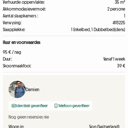
Verhuurde oppervlakte:
35 m²
Akkommodasievermoë:
2 persone
Aantal slaapkamers :
1
Verwysing:
493225
Slaapplekke:
1 Enkelbed, 1 Dubbelbed(dens)
Huur en voorwaardes
95 € / nag
Duur:
Vanaf 1 week
Skoonmaakfooi:
39 €
Damien
Identiteit geverifieer
Telefoon geverifieer
Nog geen resensies nie
Woon in:
Sion (Switserland)