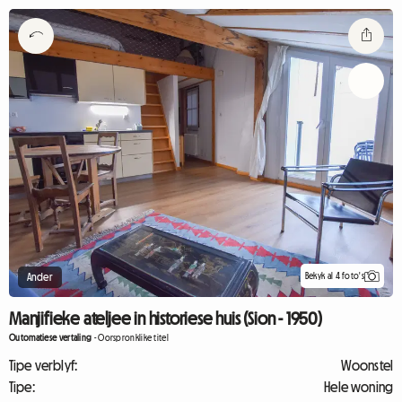
Bekyk al 4 foto's
Ander
Manjifieke ateljee in historiese huis (Sion - 1950)
Outomatiese vertaling
-
Oorspronklike titel
Tipe verblyf:
Woonstel
Tipe:
Hele woning