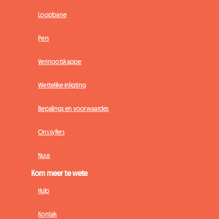
Loopbane
Pers
Vennootskappe
Wettelike inligting
Bepalings en voorwaardes
Ons syfers
Nuus
Kom meer te wete
Hulp
Kontak