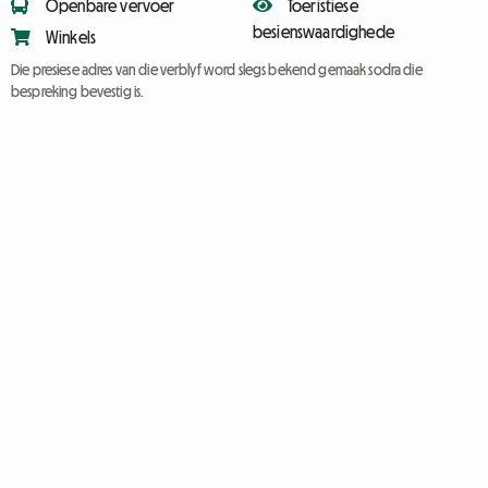
Openbare vervoer
Toeristiese
besienswaardighede
Winkels
Die presiese adres van die verblyf word slegs bekend gemaak sodra die
bespreking bevestig is.