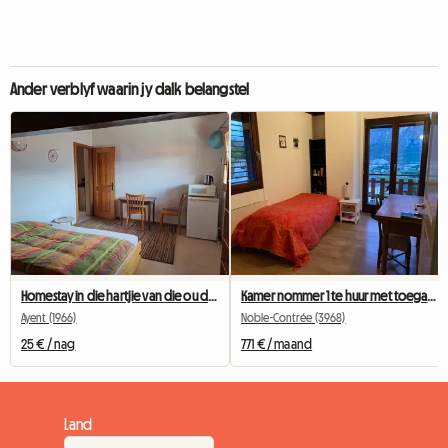
Ander verblyf waarin jy dalk belangstel
Homestay in die hartjie van die ou dorpie
Kamer nommer 1 te huur met toegang tot 'n balkon
Ayent (1966)
Noble-Contrée (3968)
25 € / nag
771 € / maand
Land