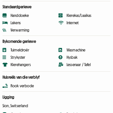
Standaardgeriewe
Handdoeke
Klerekas/Laaikas
Lakens
Internet
Verwarming
Bykomende geriewe
Tuimeldroër
Wasmachine
Strykyster
Hysbak
Klerehangers
Lessenaar / Tafel
Huisreëls van die verblyf
Rook verbode
Ligging
Sion, Switserland