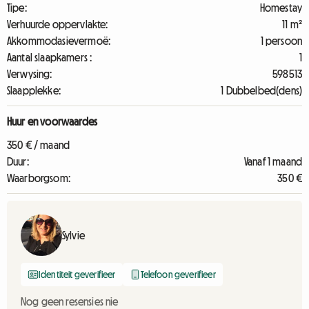
Tipe:
Homestay
Verhuurde oppervlakte:
11 m²
Akkommodasievermoë:
1 persoon
Aantal slaapkamers :
1
Verwysing:
598513
Slaapplekke:
1 Dubbelbed(dens)
Huur en voorwaardes
350 € / maand
Duur:
Vanaf 1 maand
Waarborgsom:
350 €
Sylvie
Identiteit geverifieer
Telefoon geverifieer
Nog geen resensies nie