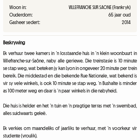
Woon in:
VILLEFRANCHE SUR SAONE (Frankryk)
Ouderdom:
65 jaar oud
Gasheer sedert:
2014
Beskrywing
Ek verhuur twee kamers in ’n losstaande huis in ’n klein woonbuurt in
Villefranche-sur-Saône, naby alle geriewe. Die treinstasie is 10 minute
se stap weg, wat beteken jy kan Lyon in ongeveer 20 minute per trein
bereik. Die middestad en die bekende Rue Nationale, wat bekend is
vir sy vele winkels, is ook 10 minute se stap weg. ’n Bushalte is minder
as 100 meter weg en daar is ’n paar winkels in die nabyheid.
Die huis is helder en het ’n tuin en ’n pragtige terras met ’n swembad,
alles suidwaarts geleë.
Ek verkies om maandeliks of jaarliks te verhuur, met ’n voorkeur vir
studente (vroulik).