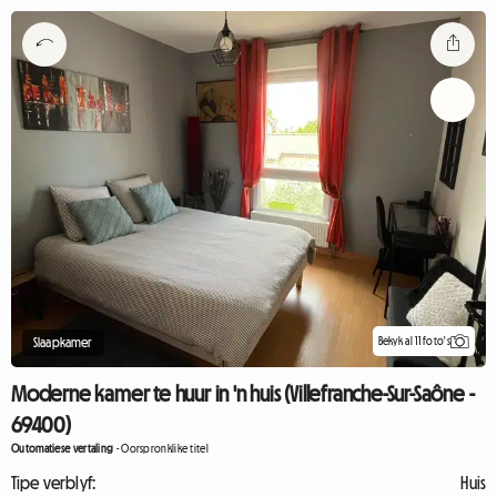
Bekyk al 11 foto's
Slaapkamer
Moderne kamer te huur in 'n huis (Villefranche-Sur-Saône -
69400)
Outomatiese vertaling
-
Oorspronklike titel
Tipe verblyf:
Huis