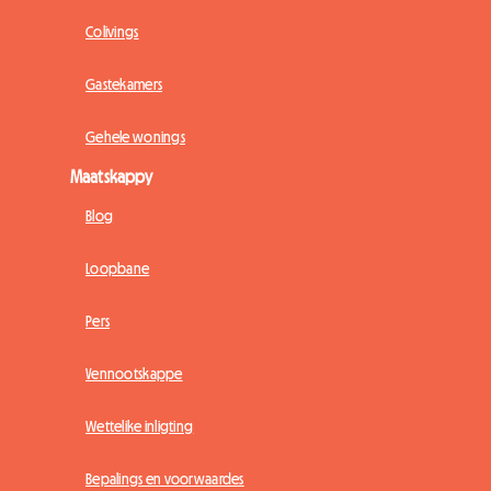
Colivings
Gastekamers
Gehele wonings
Maatskappy
Blog
Loopbane
Pers
Vennootskappe
Wettelike inligting
Bepalings en voorwaardes