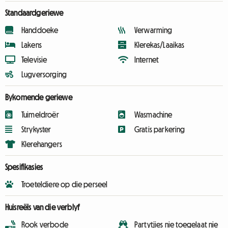
Standaardgeriewe
Handdoeke
Verwarming
Lakens
Klerekas/Laaikas
Televisie
Internet
Lugversorging
Bykomende geriewe
Tuimeldroër
Wasmachine
Strykyster
Gratis parkering
Klerehangers
Spesifikasies
Troeteldiere op die perseel
Huisreëls van die verblyf
Rook verbode
Partytjies nie toegelaat nie