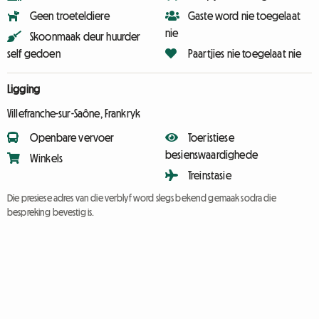
Geen troeteldiere
Gaste word nie toegelaat
nie
Skoonmaak deur huurder
self gedoen
Paartjies nie toegelaat nie
Ligging
Villefranche-sur-Saône, Frankryk
Openbare vervoer
Toeristiese
besienswaardighede
Winkels
Treinstasie
Die presiese adres van die verblyf word slegs bekend gemaak sodra die
bespreking bevestig is.