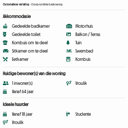
Outomatiese vertaling
-
Oorspronklike beskrywing
Akkommodasie
Gedeelde badkamer
Motorhuis
Gedeelde toilet
Balkon / Terras
Kombuis om te deel
Tuin
Sitkamer om te deel
Swembad
Eetkamer
Kombuis
Huidige bewoner(s) van die woning
1 inwoner(s)
Vroulik
Vanaf 64 jaar
Ideale huurder
Vanaf 18 jaar
Studente
Vroulik