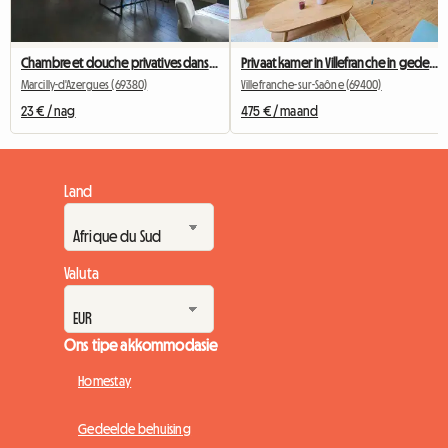
Chambre et douche privatives dans loft avec terrasse 40 m2
Privaat kamer in Villefranche in gedeelde akkommodasie
Marcilly-d'Azergues (69380)
Villefranche-sur-Saône (69400)
23 € / nag
475 € / maand
Land
Valuta
Ons tipe akkommodasie
Homestay
Gedeelde behuising