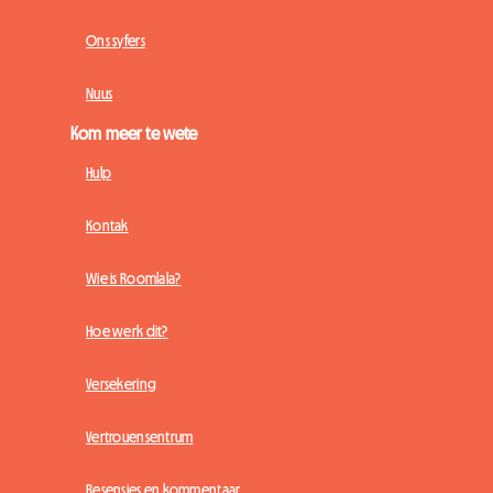
Ons syfers
Nuus
Kom meer te wete
Hulp
Kontak
Wie is Roomlala?
Hoe werk dit?
Versekering
Vertrouensentrum
Resensies en kommentaar