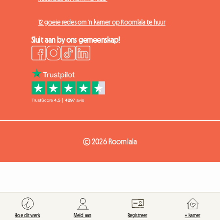
12 goeie redes om 'n kamer op Roomlala te huur
Sluit aan by ons gemeenskap!
© 2026 Roomlala
Hoe dit werk
Meld aan
Registreer
+ kamer