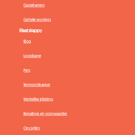
Gastekamers
Gehele wonings
Maatskappy
Blog
Loopbane
Pers
Vennootskappe
Wettelike inligting
Bepalings en voorwaardes
Ons syfers