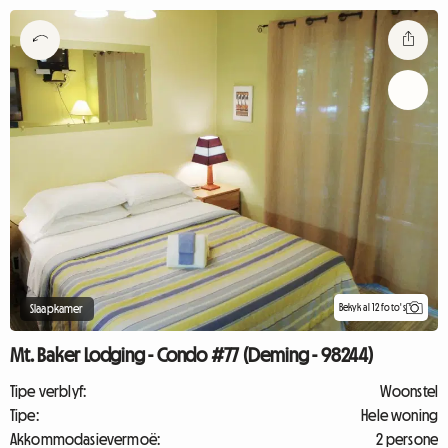
Bekyk al 12 foto's
Slaapkamer
Mt. Baker Lodging - Condo #77 (Deming - 98244)
Tipe verblyf:
Woonstel
Tipe:
Hele woning
Akkommodasievermoë:
2 persone