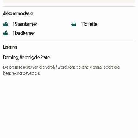
Akkommodasie
1 Slaapkamer
1 Toilette
1 badkamer
Ligging
Deming, Verenigde State
Die presiese adres van die verblyf word slegs bekend gemaak sodra die
bespreking bevestig is.