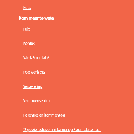
Nuus
Kom meer te wete
Hulp
Kontak
Wie is Roomlala?
Hoe werk dit?
Versekering
Vertrouensentrum
Resensies en kommentaar
12 goeie redes om 'n kamer op Roomlala te huur