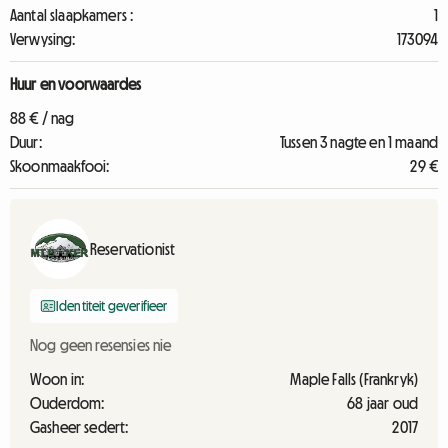
Aantal slaapkamers :
1
Verwysing:
173094
Huur en voorwaardes
88 € / nag
Duur:
Tussen 3 nagte en 1 maand
Skoonmaakfooi:
29 €
Reservationist
Identiteit geverifieer
Nog geen resensies nie
Woon in:
Maple Falls (Frankryk)
Ouderdom:
68 jaar oud
Gasheer sedert:
2017