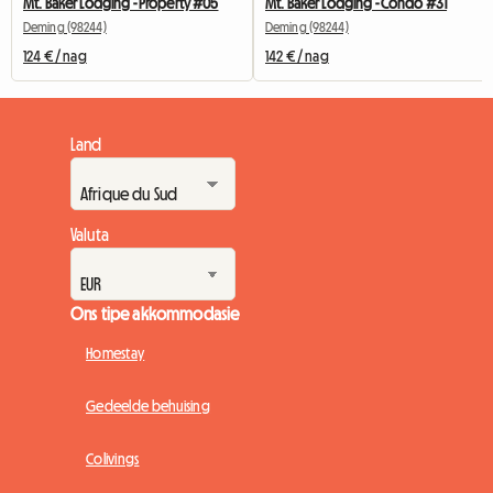
Mt. Baker Lodging - Property #05
Mt. Baker Lodging - Condo #31
Deming (98244)
Deming (98244)
124 € / nag
142 € / nag
Land
Valuta
Ons tipe akkommodasie
Homestay
Gedeelde behuising
Colivings