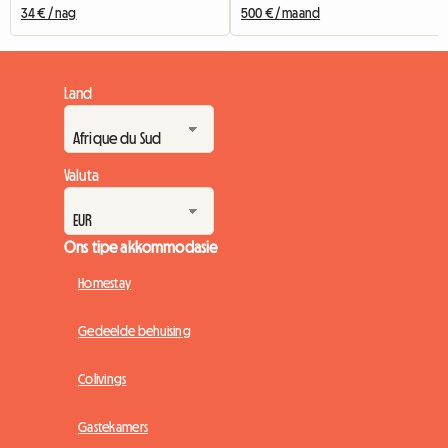
34 € / nag
500 € / maand
Land
Valuta
Ons tipe akkommodasie
Homestay
Gedeelde behuising
Colivings
Gastekamers