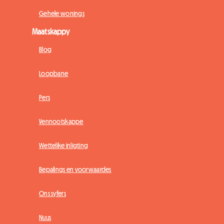
Gehele wonings
Maatskappy
Blog
Loopbane
Pers
Vennootskappe
Wettelike inligting
Bepalings en voorwaardes
Ons syfers
Nuus