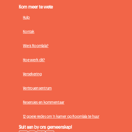
Kom meer te wete
Hulp
Kontak
Wie is Roomlala?
Hoe werk dit?
Versekering
Vertrouensentrum
Resensies en kommentaar
12 goeie redes om 'n kamer op Roomlala te huur
Sluit aan by ons gemeenskap!