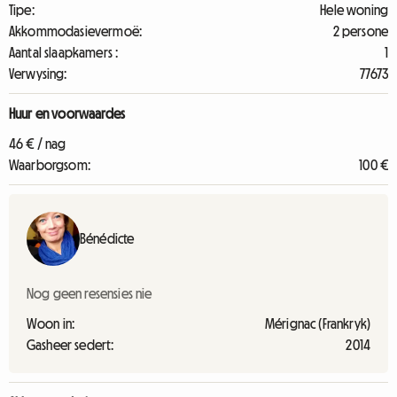
Tipe:
Hele woning
Akkommodasievermoë:
2 persone
Aantal slaapkamers :
1
Verwysing:
77673
Huur en voorwaardes
46 € / nag
Waarborgsom:
100 €
Bénédicte
Nog geen resensies nie
Woon in:
Mérignac (Frankryk)
Gasheer sedert:
2014