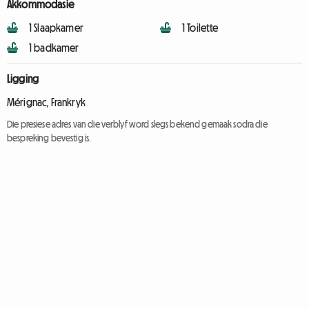
Akkommodasie
1 Slaapkamer
1 Toilette
1 badkamer
Ligging
Mérignac, Frankryk
Die presiese adres van die verblyf word slegs bekend gemaak sodra die
bespreking bevestig is.