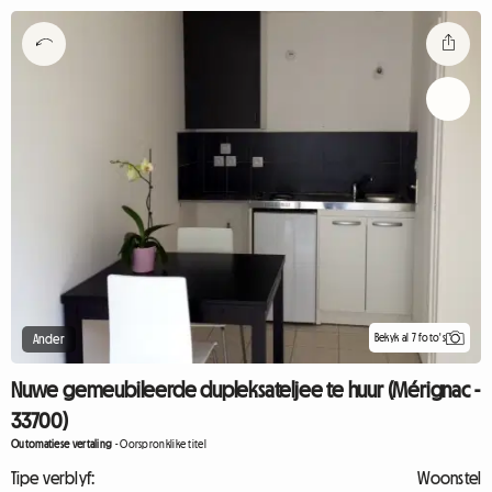
Bekyk al 7 foto's
Ander
Nuwe gemeubileerde dupleksateljee te huur (Mérignac -
33700)
Outomatiese vertaling
-
Oorspronklike titel
Tipe verblyf:
Woonstel