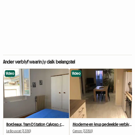
Ander verblyf waarin jy dalk belangstel
Video
Video
Bordeaux, Tram D Station Calypso.ch+SDB+wc Privées
Moderne en knus gedeelde verblyf Cenon/Bastide – 2 kamers beskikbaar
Le Bouscat (33110)
Cenon (33150)