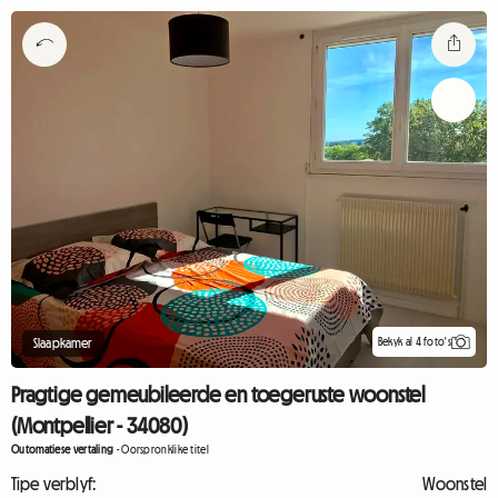
Bekyk al 4 foto's
Slaapkamer
Pragtige gemeubileerde en toegeruste woonstel
(Montpellier - 34080)
Outomatiese vertaling
-
Oorspronklike titel
Tipe verblyf:
Woonstel