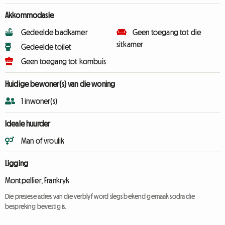
Akkommodasie
Gedeelde badkamer
Geen toegang tot die
sitkamer
Gedeelde toilet
Geen toegang tot kombuis
Huidige bewoner(s) van die woning
1 inwoner(s)
Ideale huurder
Man of vroulik
Ligging
Montpellier, Frankryk
Die presiese adres van die verblyf word slegs bekend gemaak sodra die
bespreking bevestig is.