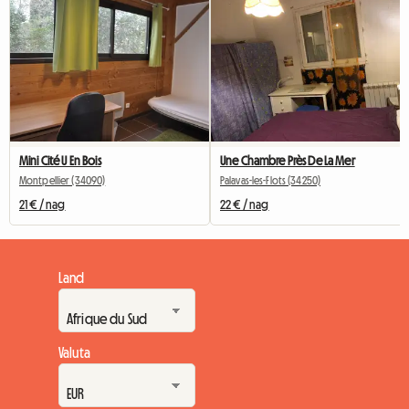
Mini Cité U En Bois
Une Chambre Près De La Mer
Montpellier (34090)
Palavas-les-Flots (34250)
21 € / nag
22 € / nag
Land
Valuta