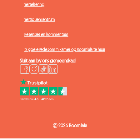
Versekering
Vertrouensentrum
Resensies en kommentaar
12 goeie redes om 'n kamer op Roomlala te huur
Sluit aan by ons gemeenskap!
© 2026 Roomlala