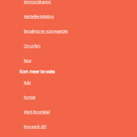
Vennootskappe
Wettelike inligting
Bepalings en voorwaardes
Ons syfers
Nuus
Kom meer te wete
Hulp
Kontak
Wie is Roomlala?
Hoe werk dit?