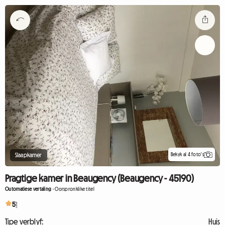
Bekyk al 4 foto's
Slaapkamer
Pragtige kamer in Beaugency (Beaugency - 45190)
Outomatiese vertaling
-
Oorspronklike titel
5
1
Tipe verblyf:
Huis