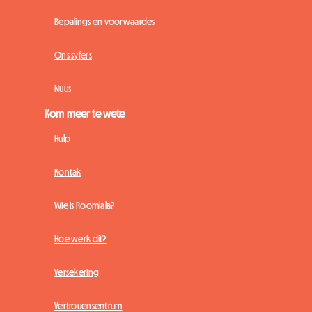
Bepalings en voorwaardes
Ons syfers
Nuus
Kom meer te wete
Hulp
Kontak
Wie is Roomlala?
Hoe werk dit?
Versekering
Vertrouensentrum