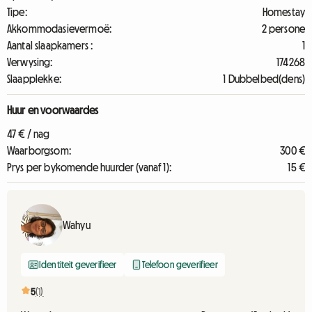
Tipe:
Homestay
Akkommodasievermoë:
2 persone
Aantal slaapkamers :
1
Verwysing:
174268
Slaapplekke:
1 Dubbelbed(dens)
Huur en voorwaardes
47 € / nag
Waarborgsom:
300 €
Prys per bykomende huurder (vanaf 1):
15 €
Wahyu
Identiteit geverifieer
Telefoon geverifieer
5
(1)