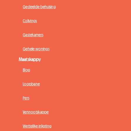
Gedeelde behuising
Colivings
Gastekamers
Gehele wonings
Maatskappy
Blog
Loopbane
Pers
Vennootskappe
Wettelike inligting