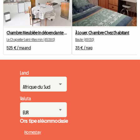
Chambre Meublée Indépendante Dans Maison Individuelle
À Louer, Chambre Chez L'habitant
La Chapelle-Saint-Mesmin (45380)
Baule (45130)
525 € / maand
35 € / nag
Land
Valuta
Ons tipe akkommodasie
Homestay