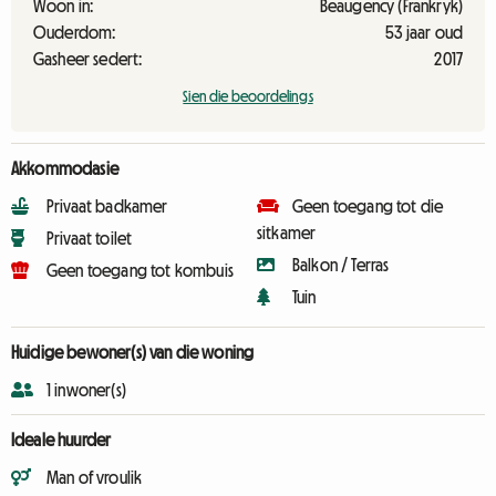
Woon in:
Beaugency (Frankryk)
Ouderdom:
53 jaar oud
Gasheer sedert:
2017
Sien die beoordelings
Akkommodasie
Privaat badkamer
Geen toegang tot die
sitkamer
Privaat toilet
Balkon / Terras
Geen toegang tot kombuis
Tuin
Huidige bewoner(s) van die woning
1 inwoner(s)
Ideale huurder
Man of vroulik