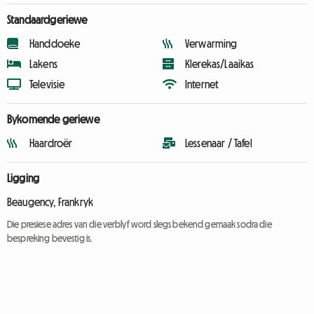
Standaardgeriewe
Handdoeke
Verwarming
Lakens
Klerekas/Laaikas
Televisie
Internet
Bykomende geriewe
Haardroër
Lessenaar / Tafel
Ligging
Beaugency, Frankryk
Die presiese adres van die verblyf word slegs bekend gemaak sodra die
bespreking bevestig is.