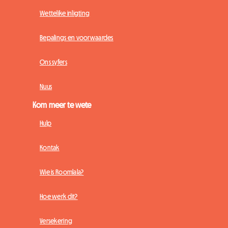
Wettelike inligting
Bepalings en voorwaardes
Ons syfers
Nuus
Kom meer te wete
Hulp
Kontak
Wie is Roomlala?
Hoe werk dit?
Versekering