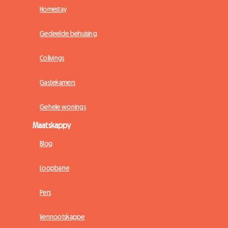
Homestay
Gedeelde behuising
Colivings
Gastekamers
Gehele wonings
Maatskappy
Blog
Loopbane
Pers
Vennootskappe