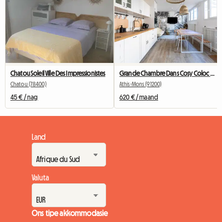
Chatou Soleil Ville Des Impressionistes
Grande Chambre Dans Cosy Coloc #5 New York près d'olry
Chatou (78400)
Athis-Mons (91200)
45 € / nag
620 € / maand
Land
Valuta
Ons tipe akkommodasie