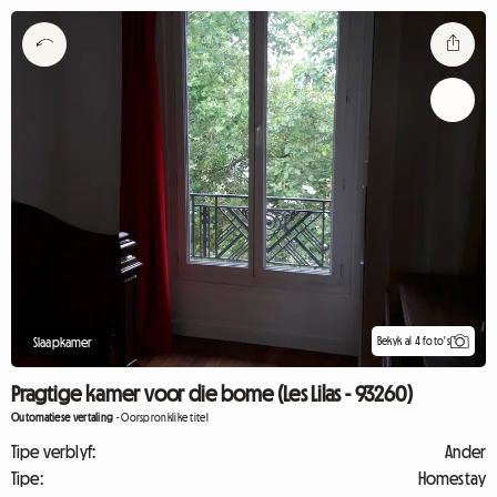
Bekyk al 4 foto's
Slaapkamer
Pragtige kamer voor die bome (Les Lilas - 93260)
Outomatiese vertaling
-
Oorspronklike titel
Tipe verblyf:
Ander
Tipe:
Homestay