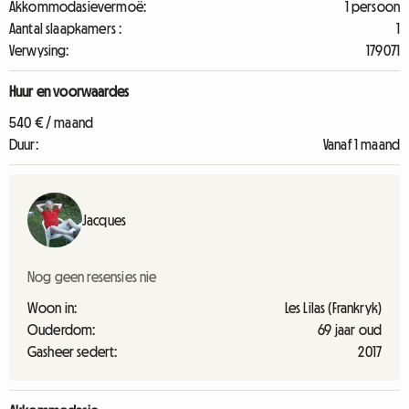
Akkommodasievermoë:
1 persoon
Aantal slaapkamers :
1
Verwysing:
179071
Huur en voorwaardes
540 € / maand
Duur:
Vanaf 1 maand
Jacques
Nog geen resensies nie
Woon in:
Les Lilas (Frankryk)
Ouderdom:
69 jaar oud
Gasheer sedert:
2017