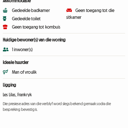
Akkommodasie
Gedeelde badkamer
Geen toegang tot die
sitkamer
Gedeelde toilet
Geen toegang tot kombuis
Huidige bewoner(s) van die woning
1 inwoner(s)
Ideale huurder
Man of vroulik
Ligging
Les Lilas, Frankryk
Die presiese adres van die verblyf word slegs bekend gemaak sodra die
bespreking bevestig is.