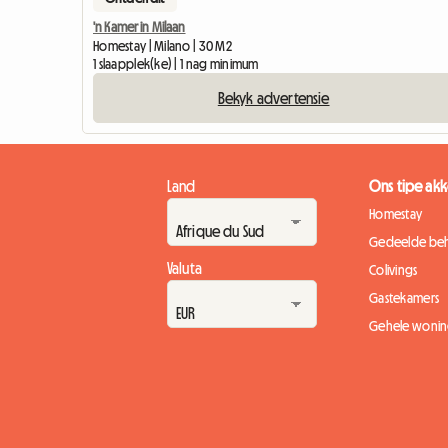
'n Kamer in Milaan
Homestay | Milano | 30 M2
1 slaapplek(ke) | 1 nag minimum
Bekyk advertensie
Land
Ons tipe a
Homestay
Gedeelde beh
Valuta
Colivings
Gastekamers
Gehele wonin