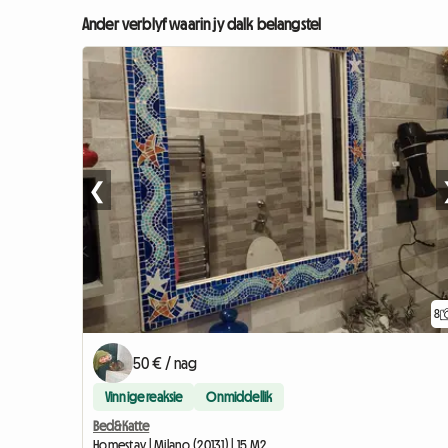
Ander verblyf waarin jy dalk belangstel
❮
8
50 € / nag
Vinnige reaksie
Onmiddellik
Bed&Katte
Homestay | Milano (20131) | 15 M2