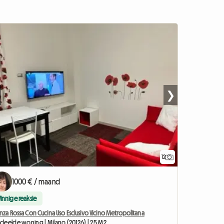
❯
12
1000 € / maand
Vinnige reaksie
nza Rossa Con Cucina Uso Esclusivo Vicino Metropolitana
deelde woning | Milano (20126) | 25 M2