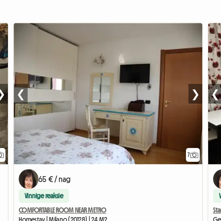
❯
❮
❯
❮
7
65 € / nag
Vinnige reaksie
COMFORTABLE ROOM NEAR METRO
Sta
Homestay | Milano (20128) | 24 M2
Ge