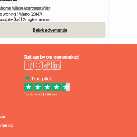
uhome Millelire Apartment Milan
le woning | Milano (20147)
slaapplek(ke) | 2 nagte minimum
Bekyk advertensie
Sluit aan by ons gemeenskap!
aar
kamer op