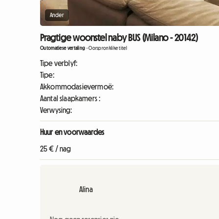
Ander
Pragtige woonstel naby BUS (Milano - 20142)
Outomatiese vertaling
-
Oorspronklike titel
Tipe verblyf:
Tipe:
Akkommodasievermoë:
Aantal slaapkamers :
Verwysing:
Huur en voorwaardes
25 € / nag
Alina