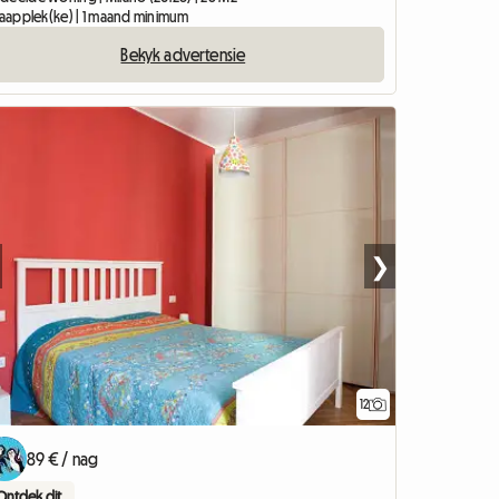
slaapplek(ke) | 1 maand minimum
Bekyk advertensie
❯
12
89 € / nag
Ontdek dit