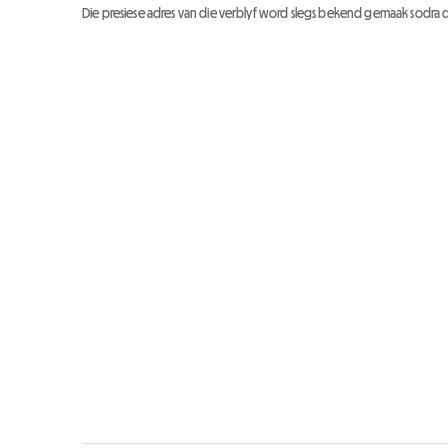
Die presiese adres van die verblyf word slegs bekend gemaak sodra d