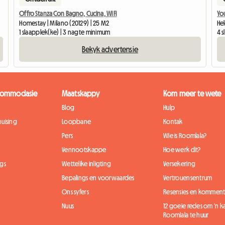
Offro Stanza Con Bagno, Cucina, Wi Fi
Yo
Homestay | Milano (20129) | 25 M2
He
1 slaapplek(ke) | 3 nagte minimum
4 
Bekyk advertensie
kkommodasie
Maatskappy
Kom meer te wete
Blog
Hulp
uising
Loopbane
Kontak
Pers
Wie is Roomlala?
Vennootskappe
Hoe werk dit?
gs
Wettelike inligting
Versekering
Bepalings en voorwaardes
Vertrouensentrum
Ons syfers
Resensies en komment
Nuus
12 goeie redes om 'n 
Roomlala te huur