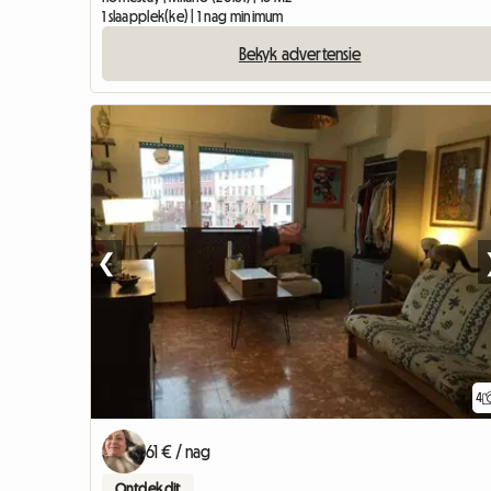
1 slaapplek(ke) | 1 nag minimum
Bekyk advertensie
❮
4
61 € / nag
Ontdek dit