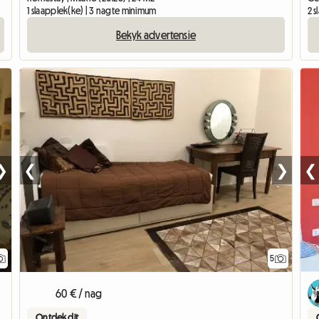
1 slaapplek(ke) | 3 nagte minimum
2 
Bekyk advertensie
❯
❮
❯
❮
5
60 € / nag
Ontdek dit