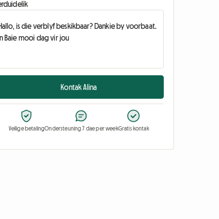
erduidelik
Kontak Alina
Veilige betaling
Ondersteuning 7 dae per week
Gratis kontak