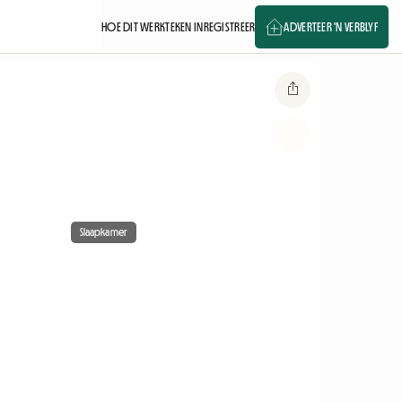
HOE DIT WERK
TEKEN IN
REGISTREER
ADVERTEER 'N VERBLYF
Slaapkamer