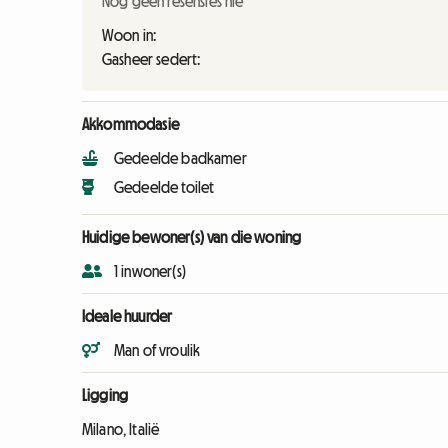
Nog geen resensies nie
Woon in:
Gasheer sedert:
Akkommodasie
Gedeelde badkamer
Gedeelde toilet
Huidige bewoner(s) van die woning
1 inwoner(s)
Ideale huurder
Man of vroulik
Ligging
Milano, Italië