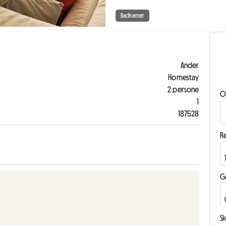
Badkamer
Ander
Homestay
2 persone
O
1
187528
Re
G
Sk