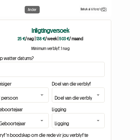
Bekyk al 6 foto's
Ander
Inligtingversoek
25 €
/ nag
|
138 €
/ week
|
503 €
/ maand
Minimum verblyf: 1 nag
p watter datums?
isiger
Doel van die verblyf
eboortejaar
Ligging
ryf 'n boodskap om die rede vir jou verblyf te