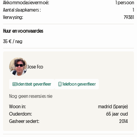
Akkommodasievermoë:
1 persoon
Aantal slaapkamers :
1
Verwysing:
79381
Huur en voorwaardes
35 € / nag
Jose Fco
Identiteit geverifieer
Telefoon geverifieer
Nog geen resensies nie
Woon in:
madrid (Spanje)
Ouderdom:
65 jaar oud
Gasheer sedert:
2014