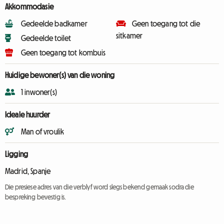
Akkommodasie
Gedeelde badkamer
Geen toegang tot die
sitkamer
Gedeelde toilet
Geen toegang tot kombuis
Huidige bewoner(s) van die woning
1 inwoner(s)
Ideale huurder
Man of vroulik
Ligging
Madrid, Spanje
Die presiese adres van die verblyf word slegs bekend gemaak sodra die
bespreking bevestig is.