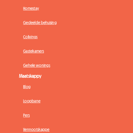
Homestay
Gedeelde behuising
Colivings
Gastekamers
Gehele wonings
Maatskappy
Blog
Loopbane
Pers
Vennootskappe