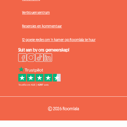
Vertrouensentrum
Resensies en kommentaar
12 goeie redes om 'n kamer op Roomlala te huur
Sluit aan by ons gemeenskap!
© 2026 Roomlala