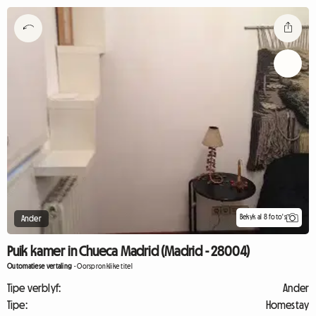
Bekyk al 8 foto's
Ander
Puik kamer in Chueca Madrid (Madrid - 28004)
Outomatiese vertaling
-
Oorspronklike titel
Tipe verblyf:
Ander
Tipe:
Homestay