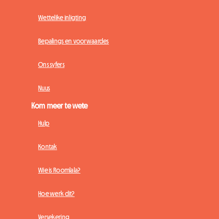
Wettelike inligting
Bepalings en voorwaardes
Ons syfers
Nuus
Kom meer te wete
Hulp
Kontak
Wie is Roomlala?
Hoe werk dit?
Versekering