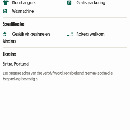
Klerehangers
Gratis parkering
Wasmachine
Spesifikasies
Geskik vir gesinne en
Rokers welkom
kinders
Ligging
Sintra, Portugal
Die presiese adres van die verblyf word slegs bekend gemaak sodra die
bespreking bevestig is.