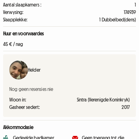
Aantal slaapkamers :
1
Verwysing:
174939
Slaapplekke:
1 Dubbelbed(dens)
Huur en voorwaardes
45 € / nag
Helder
Nog geen resensies nie
Woon in:
Sintra (Verenigde Koninkryk)
Gasheer sedert:
2017
Akkommodasie
Gedeelde badkamer
Geen toegang tot die