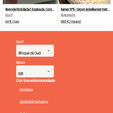
Vivenda Mobilada E Equipada, Com Jardim, A 10 Min A Pé Da Es
Kamer Nº5 - Groot enkelkamer met balkon
Estoril
Alcabideche
64 € / nag
580 € / maand
Land
Valuta
Ons tipe akkommodasie
Homestay
Gedeelde behuising