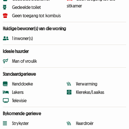
sitkamer
Gedeelde toilet
Geen toegang tot kombuis
Huidige bewoner(s) van die woning
1 inwoner(s)
Ideale huurder
Man of vroulik
Standaardgeriewe
Handdoeke
Verwarming
Lakens
Klerekas/Laaikas
Televisie
Bykomende geriewe
Strykyster
Haardroër