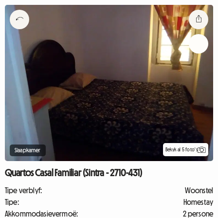
Bekyk al 5 foto's
Slaapkamer
Quartos Casal Familiar (Sintra - 2710-431)
Tipe verblyf:
Woonstel
Tipe:
Homestay
Akkommodasievermoë:
2 persone