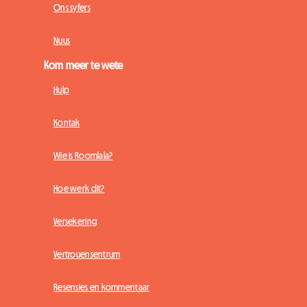
Ons syfers
Nuus
Kom meer te wete
Hulp
Kontak
Wie is Roomlala?
Hoe werk dit?
Versekering
Vertrouensentrum
Resensies en kommentaar