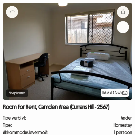
Bekyk al 9 foto's
Slaapkamer
Room For Rent, Camden Area (Currans Hill - 2567)
Tipe verblyf:
Ander
Tipe:
Homestay
Akkommodasievermoë:
1 persoon