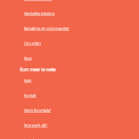
Wettelike inligting
Bepalings en voorwaardes
Ons syfers
Nuus
Kom meer te wete
Hulp
Kontak
Wie is Roomlala?
Hoe werk dit?