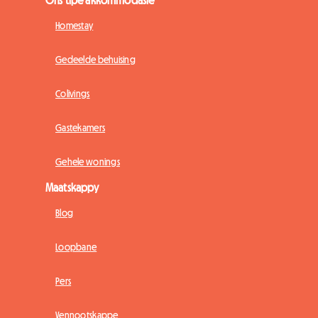
Homestay
Gedeelde behuising
Colivings
Gastekamers
Gehele wonings
Maatskappy
Blog
Loopbane
Pers
Vennootskappe