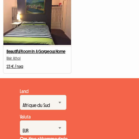
Beautiful Room In A Gorgeous Home
Blair Athol
23 € / nag
Land
Valuta
Ons tipe akkommodasie