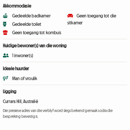
Akkommodasie
Gedeelde badkamer
Geen toegang tot die
sitkamer
Gedeelde toilet
Geen toegang tot kombuis
Huidige bewoner(s) van die woning
1 inwoner(s)
Ideale huurder
Man of vroulik
Ligging
Currans Hill, Australië
Die presiese adres van die verblyf word slegs bekend gemaak sodra die
bespreking bevestig is.