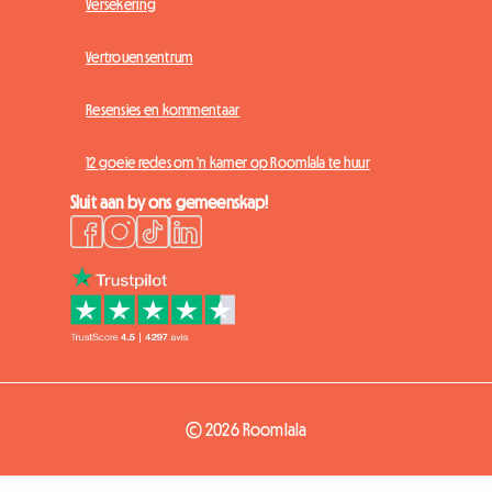
Versekering
Vertrouensentrum
Resensies en kommentaar
12 goeie redes om 'n kamer op Roomlala te huur
Sluit aan by ons gemeenskap!
© 2026 Roomlala