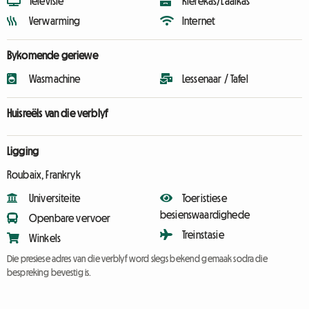
Televisie
Klerekas/Laaikas
Verwarming
Internet
Bykomende geriewe
Wasmachine
Lessenaar / Tafel
Huisreëls van die verblyf
Ligging
Roubaix, Frankryk
Universiteite
Toeristiese
besienswaardighede
Openbare vervoer
Treinstasie
Winkels
Die presiese adres van die verblyf word slegs bekend gemaak sodra die
bespreking bevestig is.