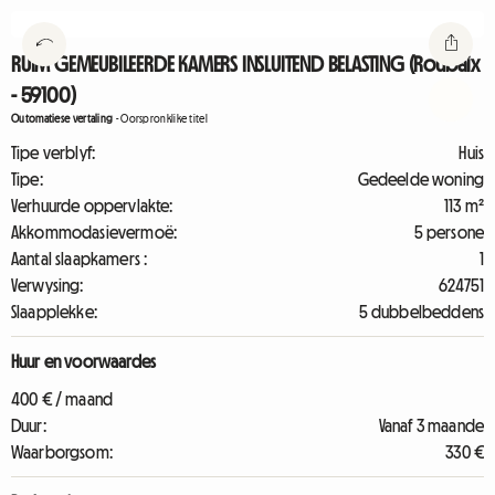
RUIM GEMEUBILEERDE KAMERS INSLUITEND BELASTING (Roubaix
- 59100)
Outomatiese vertaling
-
Oorspronklike titel
Tipe verblyf:
Huis
Tipe:
Gedeelde woning
Verhuurde oppervlakte:
113 m²
Akkommodasievermoë:
5 persone
Aantal slaapkamers :
1
Verwysing:
624751
Slaapplekke:
5 dubbelbeddens
Huur en voorwaardes
400 € / maand
Duur:
Vanaf 3 maande
Waarborgsom:
330 €