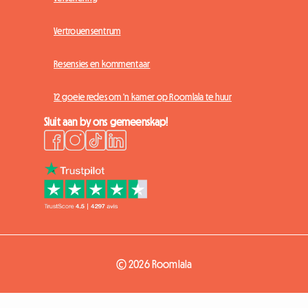
Vertrouensentrum
Resensies en kommentaar
12 goeie redes om 'n kamer op Roomlala te huur
Sluit aan by ons gemeenskap!
© 2026 Roomlala