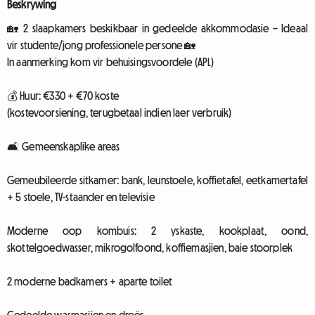
Beskrywing
🏡 2 slaapkamers beskikbaar in gedeelde akkommodasie – Ideaal
vir studente/jong professionele persone 🏡
In aanmerking kom vir behuisingsvoordele (APL)
💰 Huur: €330 + €70 koste
(kostevoorsiening, terugbetaal indien laer verbruik)
🛋️ Gemeenskaplike areas
Gemeubileerde sitkamer: bank, leunstoele, koffietafel, eetkamertafel
+ 5 stoele, TV-staander en televisie
Moderne oop kombuis: 2 yskaste, kookplaat, oond,
skottelgoedwasser, mikrogolfoond, koffiemasjien, baie stoorplek
2 moderne badkamers + aparte toilet