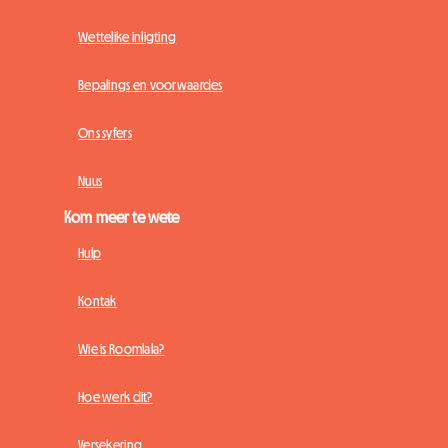
Wettelike inligting
Bepalings en voorwaardes
Ons syfers
Nuus
Kom meer te wete
Hulp
Kontak
Wie is Roomlala?
Hoe werk dit?
Versekering