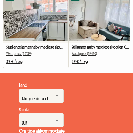
Studentekamer naby mediese skool en universiteitshospitaal (nommer een)
Stil kamer naby mediese skool en CHRU (nommer drie)
Wattignies (59139)
Wattignies (59139)
39 € / nag
39 € / nag
Land
Valuta
Ons tipe akkommodasie