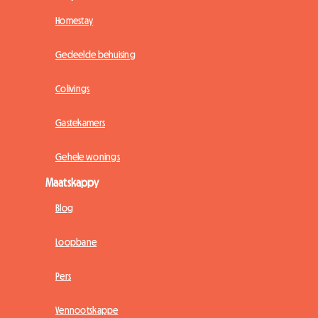
Homestay
Gedeelde behuising
Colivings
Gastekamers
Gehele wonings
Maatskappy
Blog
Loopbane
Pers
Vennootskappe