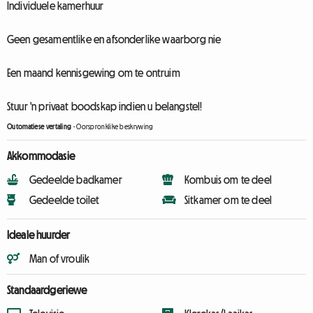
Individuele kamerhuur
Geen gesamentlike en afsonderlike waarborg nie
Een maand kennisgewing om te ontruim
Stuur 'n privaat boodskap indien u belangstel!
Outomatiese vertaling
-
Oorspronklike beskrywing
Akkommodasie
Gedeelde badkamer
Kombuis om te deel
Gedeelde toilet
Sitkamer om te deel
Ideale huurder
Man of vroulik
Standaardgeriewe