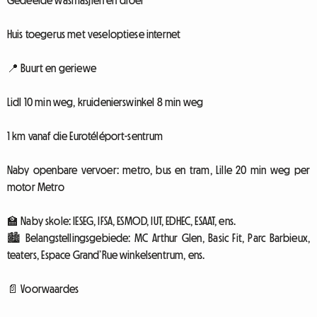
Gedeelde wasmasjien en droër
Huis toegerus met veseloptiese internet
📍 Buurt en geriewe
Lidl 10 min weg, kruidenierswinkel 8 min weg
1 km vanaf die Eurotéléport-sentrum
Naby openbare vervoer: metro, bus en tram, Lille 20 min weg per
motor Metro
🏫 Naby skole: IESEG, IFSA, ESMOD, IUT, EDHEC, ESAAT, ens.
🏙️ Belangstellingsgebiede: MC Arthur Glen, Basic Fit, Parc Barbieux,
teaters, Espace Grand’Rue winkelsentrum, ens.
📄 Voorwaardes