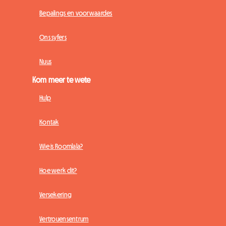
Bepalings en voorwaardes
Ons syfers
Nuus
Kom meer te wete
Hulp
Kontak
Wie is Roomlala?
Hoe werk dit?
Versekering
Vertrouensentrum