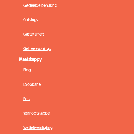
Gedeelde behuising
Colivings
Gastekamers
Gehele wonings
Maatskappy
Blog
Loopbane
Pers
Vennootskappe
Wettelike inligting