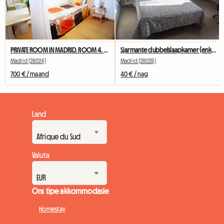
PRIVATE ROOM IN MADRID. ROOM 4. NEAR TO UNIVERSITY
Sjarmante dubbelslaapkamer (enkelgebruik).
Madrid (28024)
Madrid (28028)
700 € / maand
40 € / nag
Land
Valuta
Ons tipe akkommodasie
Homestay