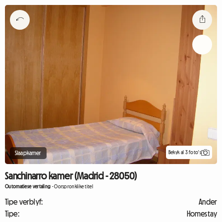
Bekyk al 3 foto's
Slaapkamer
Sanchinarro kamer (Madrid - 28050)
Outomatiese vertaling
-
Oorspronklike titel
Tipe verblyf:
Ander
Tipe:
Homestay