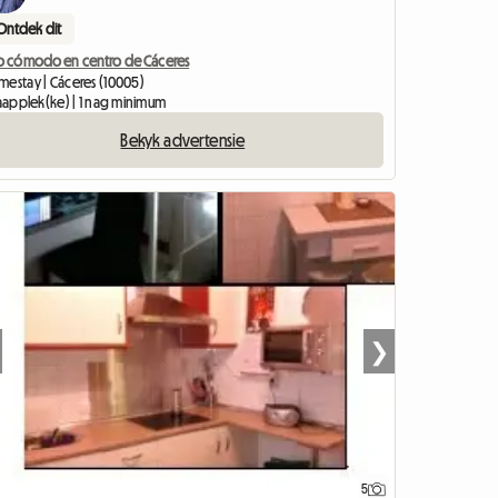
Ontdek dit
so cómodo en centro de Cáceres
mestay | Cáceres (10005)
laapplek(ke) | 1 nag minimum
Bekyk advertensie
❯
5