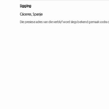
Ligging
Cáceres, Spanje
Die presiese adres van die verblyf word slegs bekend gemaak sodra d