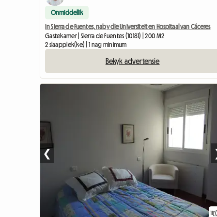
Onmiddellik
In Sierra de Fuentes, naby die Universiteit en Hospitaal van Cáceres
Gastekamer | Sierra de Fuentes (10181) | 200 M2
2 slaapplek(ke) | 1 nag minimum
Bekyk advertensie
❮
11