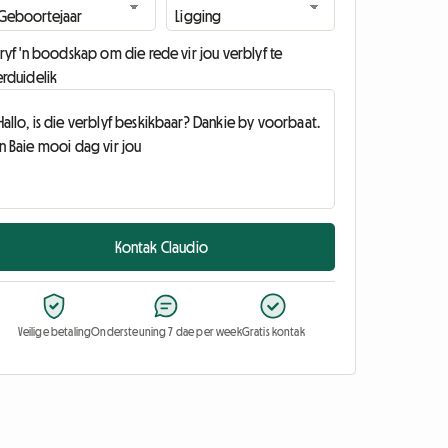
ryf 'n boodskap om die rede vir jou verblyf te
erduidelik
Kontak Claudio
Veilige betaling
Ondersteuning 7 dae per week
Gratis kontak