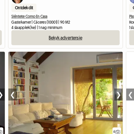
Ontdek dit
Siéntete Como En Casa
Pi
Gastekamer | Cáceres (10001) | 90 M2
Ho
4 slaapplek(ke) | 1 nag minimum
1 s
Bekyk advertensie
❮
❯
❮
❯
6