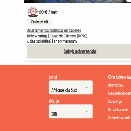
60 € / nag
Ontdek dit
Apartamentos Turísticos en Cáceres
Hele woning | Casar de Cáceres (10190)
6 slaapplek(ke) | 1 nag minimum
Bekyk advertensie
Land
Ons tipe a
Homestay
Gedeelde beh
Valuta
Colivings
Gastekamers
Gehele wonin