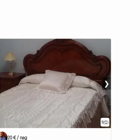
❯
5
20 € / nag