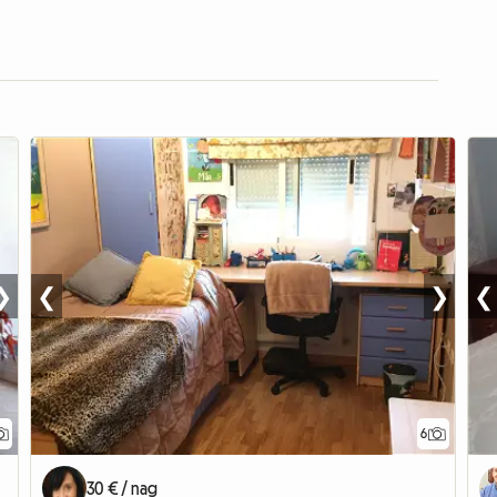
❯
❮
❯
❮
6
30 € / nag