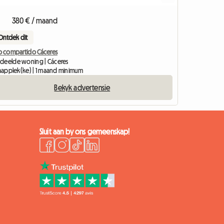
380 € / maand
Ontdek dit
so compartido Cáceres
deelde woning | Cáceres
slaapplek(ke) | 1 maand minimum
Bekyk advertensie
Sluit aan by ons gemeenskap!