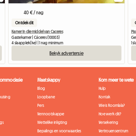
40 € / nag
Ontdek dit
Pi
Kamer in die middel van Caceres
Ge
Gastekamer | Cáceres (10003)
1 
4 slaapplek(ke) | 1 nag minimum
Bekyk advertensie
kkommodasie
Maatskappy
Kom meer te wete
Blog
Hulp
uising
Loopbane
Kontak
Pers
Wie is Roomlala?
Vennootskappe
Hoe werk dit?
gs
Wettelike inligting
Versekering
Bepalings en voorwaardes
Vertrouensentrum