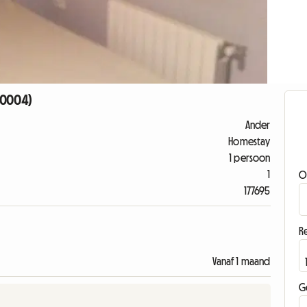
 10004)
Ander
Homestay
1 persoon
1
O
177695
Re
Vanaf 1 maand
G