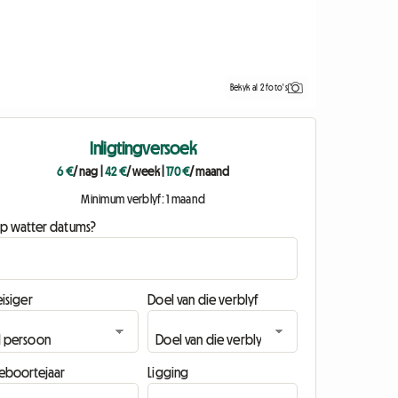
Bekyk al 2 foto's
Inligtingversoek
6 €
/ nag
|
42 €
/ week
|
170 €
/ maand
Minimum verblyf: 1 maand
p watter datums?
isiger
Doel van die verblyf
eboortejaar
Ligging