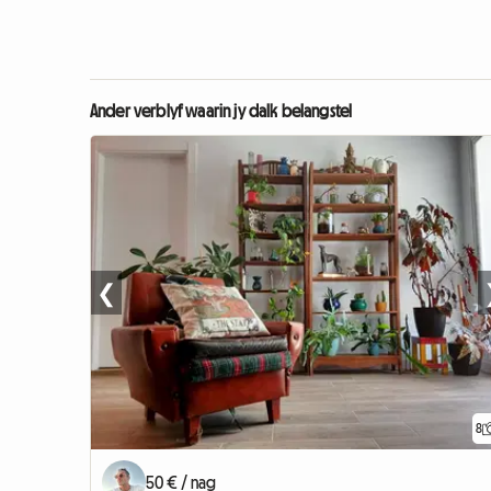
Ander verblyf waarin jy dalk belangstel
❮
8
50 € / nag