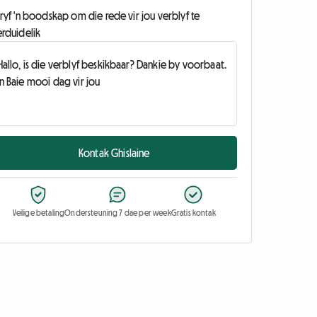
ryf 'n boodskap om die rede vir jou verblyf te
erduidelik
Kontak Ghislaine
Veilige betaling
Ondersteuning 7 dae per week
Gratis kontak