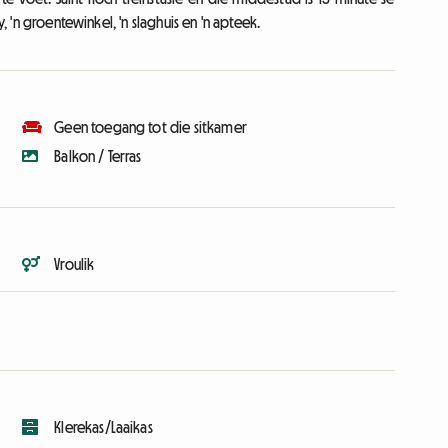
, 'n groentewinkel, 'n slaghuis en 'n apteek.
Geen toegang tot die sitkamer
Balkon / Terras
Vroulik
Klerekas/Laaikas