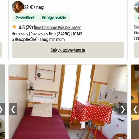
22 € / nag
Geverifieer
Vinnige reaksie
Sl
4.5 (39) |
Une Chambre Près De La Mer
Ge
Homestay | Palavas-les-Flots (34250) | 10 M2
1 
3 slaapplek(ke) | 1 nag minimum
Bekyk advertensie
❯
❮
❯
❮