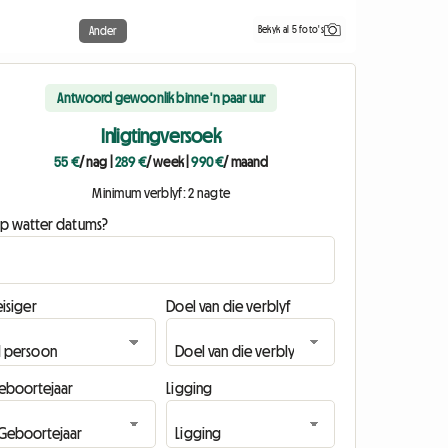
Bekyk al 5 foto's
Ander
Antwoord gewoonlik binne 'n paar uur
Inligtingversoek
55 €
/ nag
|
289 €
/ week
|
990 €
/ maand
Minimum verblyf: 2 nagte
p watter datums?
isiger
Doel van die verblyf
eboortejaar
Ligging