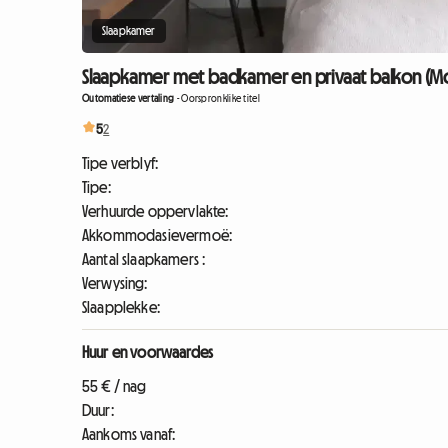
Slaapkamer
Slaapkamer met badkamer en privaat balkon (Mon
Outomatiese vertaling
-
Oorspronklike titel
5
2
Tipe verblyf:
Tipe:
Verhuurde oppervlakte:
Akkommodasievermoë:
Aantal slaapkamers :
Verwysing:
Slaapplekke:
Huur en voorwaardes
55 € / nag
Duur:
Aankoms vanaf: