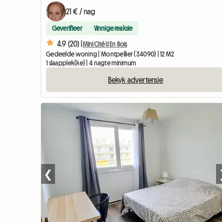
21 € / nag
Geverifieer
Vinnige reaksie
4.9 (20) |
Mini Cité U En Bois
Gedeelde woning | Montpellier (34090) | 12 M2
1 slaapplek(ke) | 4 nagte minimum
Bekyk advertensie
❮