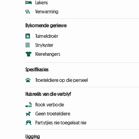
Lakens
Verwarming
Bykomende geriewe
Tuimeldroër
Strykyster
Klerehangers
Spesifikasies
Troeteldiere op die perseel
Huisreëls van die verblyf
Rook verbode
Geen troeteldiere
Partytjies nie toegelaat nie
Ligging