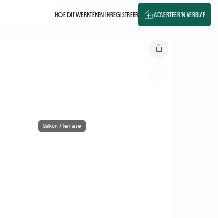
HOE DIT WERK
TEKEN IN
REGISTREER
ADVERTEER 'N VERBLYF
Balkon / Terrasse