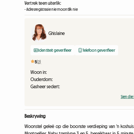
Vertrek teen uiterlik:
- Adresregistrasie nie moontlik nie
Ghislaine
Identiteit geverifieer
Telefoon geverifieer
5
(2)
Woon in:
Ouderdom:
Gasheer sedert:
Sien di
Beskrywing
Woonstel geleë op die boonste verdieping van 'n koshuis
Montpellier. Naby tramlyne 3 en 5, bereikbaar in 5 minute 