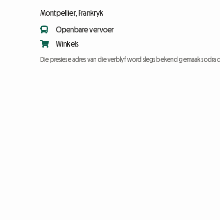
Montpellier, Frankryk
Openbare vervoer
Winkels
Die presiese adres van die verblyf word slegs bekend gemaak sodra d