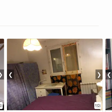
❯
❮
❯
❮
7