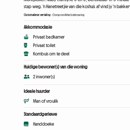
stap weg. 'n Hanetreetjie van die koshuis af vind jy 'n bakkery
Outomatiese vertaling
-
Oorspronklike beskrywing
Akkommodasie
Privaat badkamer
Privaat toilet
Kombuis om te deel
Huidige bewoner(s) van die woning
2 inwoner(s)
Ideale huurder
Man of vroulik
Standaardgeriewe
Handdoeke