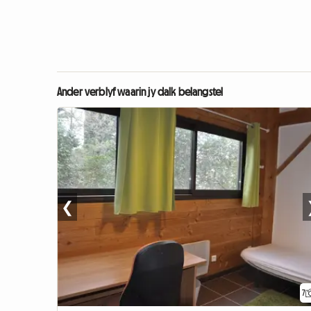
Ander verblyf waarin jy dalk belangstel
❮
7