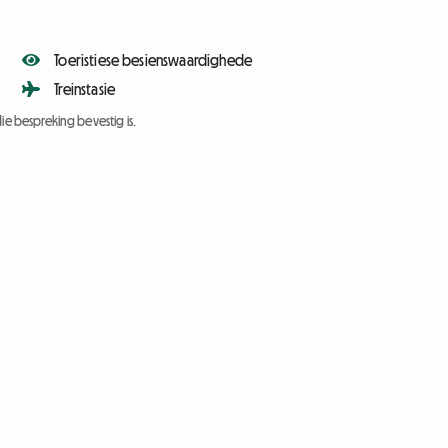
Toeristiese besienswaardighede
Treinstasie
ie bespreking bevestig is.