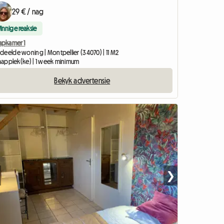
29 € / nag
Vinnige reaksie
aapkamer 1
deelde woning | Montpellier (34070) | 11 M2
slaapplek(ke) | 1 week minimum
Bekyk advertensie
❯