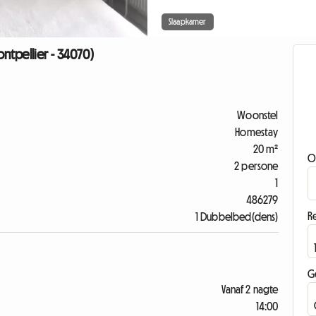
Slaapkamer
tpellier - 34070)
Woonstel
Homestay
20 m²
O
2 persone
1
486279
Re
1 Dubbelbed(dens)
G
Vanaf 2 nagte
14:00