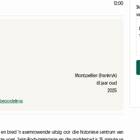
12:00
Sk
v
Montpellier (Frankryk)
61 jaar oud
2025
e beoordelings
 en bied 'n asemrowende uitsig oor die historiese sentrum van
te voet. Saint-Roch-treinstasie en die middestad is 15 minute se