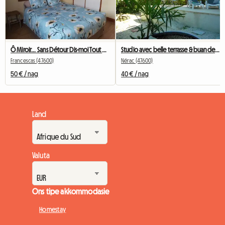
Ô Miroir... Sans Détour Dis-moi Tout De Ce Séjour
Studio avec belle terrasse & buanderie entièrement privatifs
Francescas (47600)
Nérac (47600)
50 € / nag
40 € / nag
Land
Valuta
Ons tipe akkommodasie
Homestay