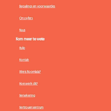
Bepalings en voorwaardes
Ons syfers
Nuus
Kom meer te wete
Hulp
Kontak
Wie is Roomlala?
Hoe werk dit?
Versekering
Vertrouensentrum