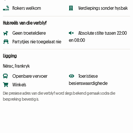
Rokers welkom
Verdiepings sonder hysbak
Huisreëls van die verblyf
Geen troeteldiere
Absolute stilte tussen 22:00
en 08:00
Partytjies nie toegelaat nie
Ligging
Nérac, Frankryk
Openbare vervoer
Toeristiese
besienswaardighede
Winkels
Die presiese adres van die verblyf word slegs bekend gemaak sodra die
bespreking bevestig is.