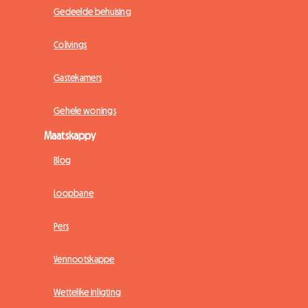
Gedeelde behuising
Colivings
Gastekamers
Gehele wonings
Maatskappy
Blog
Loopbane
Pers
Vennootskappe
Wettelike inligting