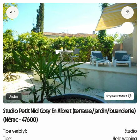
Bekyk al 12 foto's
Ander
Studio Petit Nid Cosy En Albret (terrasse/jardin/buanderie)
(Nérac - 47600)
Tipe verblyf:
Studio
Tipe:
Hele woning