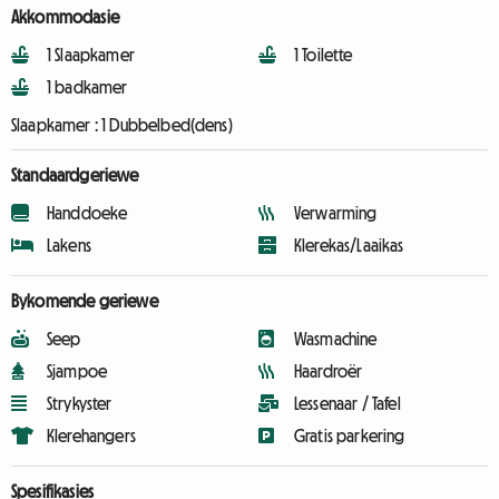
Akkommodasie
1 Slaapkamer
1 Toilette
1 badkamer
Slaapkamer :
1 Dubbelbed(dens)
Standaardgeriewe
Handdoeke
Verwarming
Lakens
Klerekas/Laaikas
Bykomende geriewe
Seep
Wasmachine
Sjampoe
Haardroër
Strykyster
Lessenaar / Tafel
Klerehangers
Gratis parkering
Spesifikasies