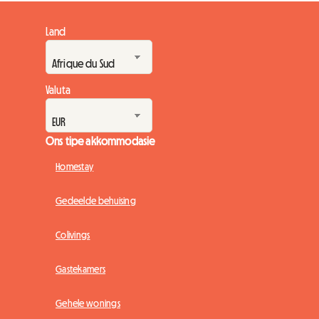
Land
Valuta
Ons tipe akkommodasie
Homestay
Gedeelde behuising
Colivings
Gastekamers
Gehele wonings