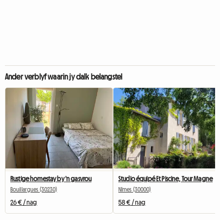
Ander verblyf waarin jy dalk belangstel
Rustige homestay by 'n gasvrou
Studio équipé Et Piscine, Tour Magne
Bouillargues (30230)
Nîmes (30000)
26 € / nag
58 € / nag