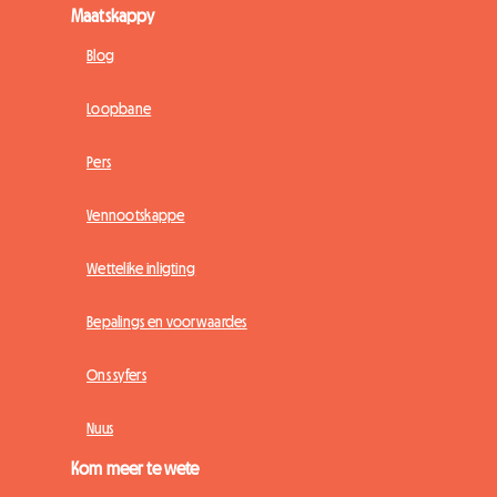
Maatskappy
Blog
Loopbane
Pers
Vennootskappe
Wettelike inligting
Bepalings en voorwaardes
Ons syfers
Nuus
Kom meer te wete