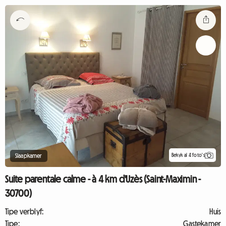
Bekyk al 4 foto's
Slaapkamer
Suite parentale calme - à 4 km d'Uzès (Saint-Maximin -
30700)
Tipe verblyf:
Huis
Tipe:
Gastekamer