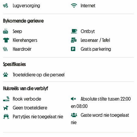
Lugversorging
Internet
Bykomende geriewe
Seep
Ontbyt
Klerehangers
Lessenaar / Tafel
Haardroër
Gratis parkering
Spesifikasies
Troeteldiere op die perseel
Huisreëls van die verblyf
Rook verbode
Absolute stilte tussen 22:00
en 08:00
Geen troeteldiere
Gaste word nie toegelaat
Partytjies nie toegelaat nie
nie