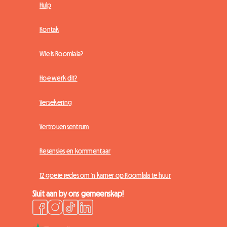
Hulp
Kontak
Wie is Roomlala?
Hoe werk dit?
Versekering
Vertrouensentrum
Resensies en kommentaar
12 goeie redes om 'n kamer op Roomlala te huur
Sluit aan by ons gemeenskap!