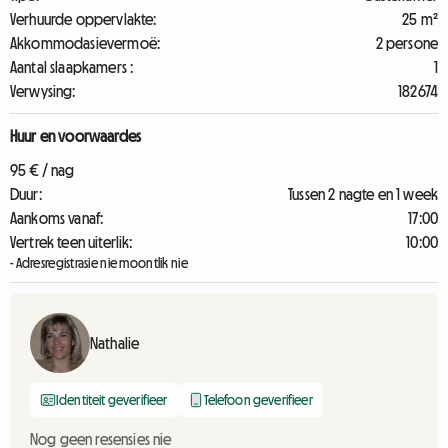
Verhuurde oppervlakte:
25 m²
Akkommodasievermoë:
2 persone
Aantal slaapkamers :
1
Verwysing:
182674
Huur en voorwaardes
95 € / nag
Duur:
Tussen 2 nagte en 1 week
Aankoms vanaf:
17:00
Vertrek teen uiterlik:
10:00
- Adresregistrasie nie moontlik nie
Nathalie
Identiteit geverifieer
Telefoon geverifieer
Nog geen resensies nie