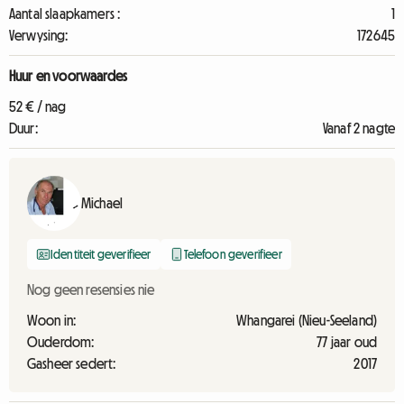
Aantal slaapkamers :
1
Verwysing:
172645
Huur en voorwaardes
52 € / nag
Duur:
Vanaf 2 nagte
Michael
Identiteit geverifieer
Telefoon geverifieer
Nog geen resensies nie
Woon in:
Whangarei (Nieu-Seeland)
Ouderdom:
77 jaar oud
Gasheer sedert:
2017