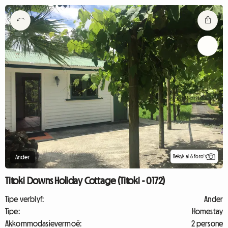
Bekyk al 6 foto's
Ander
Titoki Downs Holiday Cottage (Titoki - 0172)
Tipe verblyf:
Ander
Tipe:
Homestay
Akkommodasievermoë:
2 persone