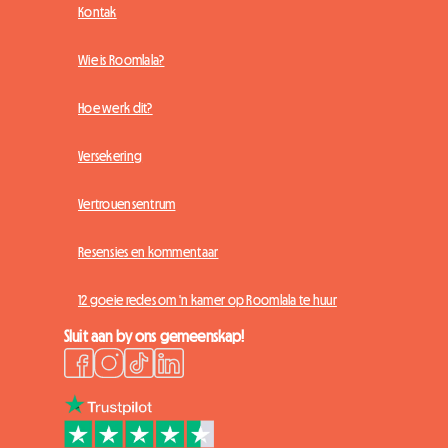
Kontak
Wie is Roomlala?
Hoe werk dit?
Versekering
Vertrouensentrum
Resensies en kommentaar
12 goeie redes om 'n kamer op Roomlala te huur
Sluit aan by ons gemeenskap!