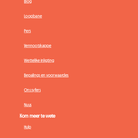
Blog
Loopbane
Pers
Vennootskappe
Wettelike inligting
Bepalings en voorwaardes
Ons syfers
Nuus
Kom meer te wete
Hulp