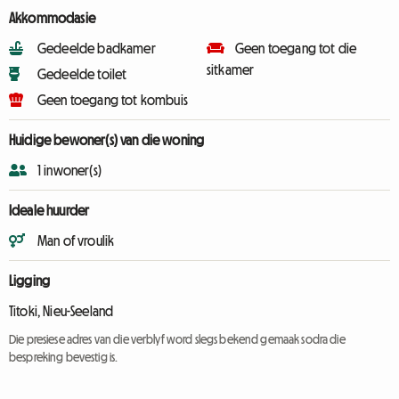
Akkommodasie
Gedeelde badkamer
Geen toegang tot die
sitkamer
Gedeelde toilet
Geen toegang tot kombuis
Huidige bewoner(s) van die woning
1 inwoner(s)
Ideale huurder
Man of vroulik
Ligging
Titoki, Nieu-Seeland
Die presiese adres van die verblyf word slegs bekend gemaak sodra die
bespreking bevestig is.