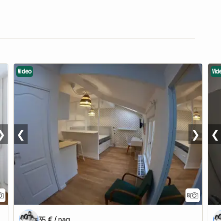
Video
Vid
❯
❮
❯
❮
8
35 € / nag