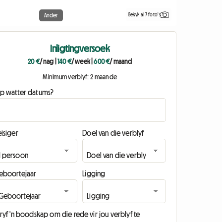
Bekyk al 7 foto's
Ander
Inligtingversoek
20 €
/ nag
|
140 €
/ week
|
600 €
/ maand
Minimum verblyf: 2 maande
p watter datums?
isiger
Doel van die verblyf
eboortejaar
Ligging
ryf 'n boodskap om die rede vir jou verblyf te