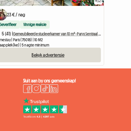
6
23 € / nag
Geverifieer
Vinnige reaksie
5 (41) |
Gemeubileerde studeerkamer van 10 m² - Parys Sentraal - Stil en helder
estay | Paris (75018) | 10 M2
slaapplek(ke) | 5 nagte minimum
Bekyk advertensie
Sluit aan by ons gemeenskap!