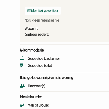
Identiteit geverifieer
Nog geen resensies nie
Woon in:
Gasheer sedert:
Akkommodasie
Gedeelde badkamer
Gedeelde toilet
Huidige bewoner(s) van die woning
1 inwoner(s)
Ideale huurder
Man of vroulik