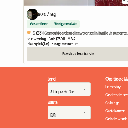
14
80 € / nag
Geverifieer
Vinnige reaksie
5 (23) |
Gemeubileerde ateljeewoonstel in Bastille vir 
Hele woning | Paris (75011) | 9 M2
1 slaapplek(ke) | 3 nagte minimum
Bekyk advertensie
Land
Ons tipe a
Homestay
Gedeelde beh
Valuta
Colivings
Gastekamers
Gehele wonin