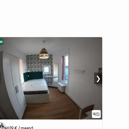
eo
❯
14
629 € / maand