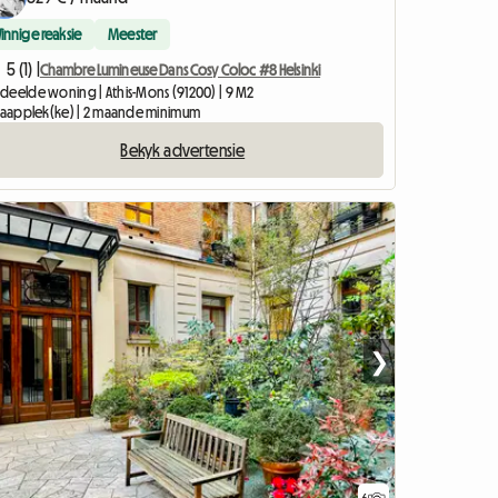
Vinnige reaksie
Meester
5 (1) |
Chambre Lumineuse Dans Cosy Coloc #8 Helsinki
deelde woning | Athis-Mons (91200) | 9 M2
slaapplek(ke) | 2 maande minimum
Bekyk advertensie
❯