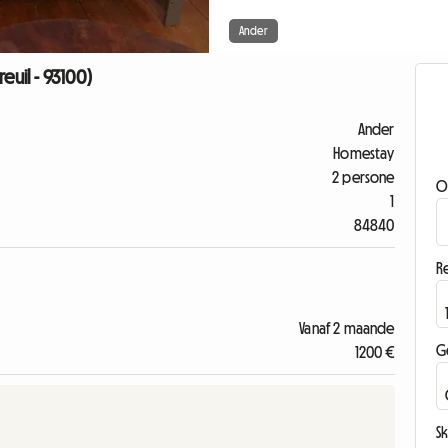
Ander
euil - 93100)
Ander
Homestay
2 persone
O
1
84840
Re
Vanaf 2 maande
G
1200 €
Sk