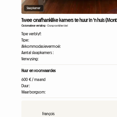
Slaapkamer
Twee onafhanklike kamers te huur in 'n huis (Montr
Outomatiese vertaling
-
Oorspronklike titel
Tipe verblyf:
Tipe:
Akkommodasievermoë:
Aantal slaapkamers :
Verwysing:
Huur en voorwaardes
600 € / maand
Duur:
Waarborgsom:
François