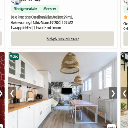
Vinnige reaksie
Meester
Baie Pragtige Onafhanklike Ateljee 29m2,
osy Coloc #5 New York près d'olry
Hele woning | Athis-Mons (91200) | 29 M2
Ge
1 slaapplek(ke) | 1 week minimum
9 
Bekyk advertensie
Video
❯
❮
❯
❮