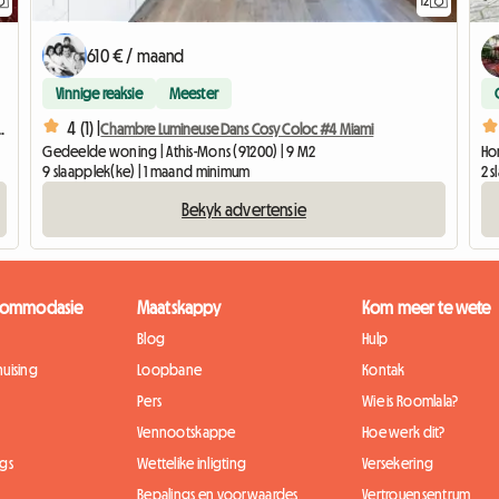
12
610 € / maand
Vinnige reaksie
Meester
4 (1) |
studente, interns of sakereisigers.
Chambre Lumineuse Dans Cosy Coloc #4 Miami
Gedeelde woning | Athis-Mons (91200) | 9 M2
Hom
9 slaapplek(ke) | 1 maand minimum
2 
Bekyk advertensie
kkommodasie
Maatskappy
Kom meer te wete
Blog
Hulp
uising
Loopbane
Kontak
Pers
Wie is Roomlala?
Vennootskappe
Hoe werk dit?
gs
Wettelike inligting
Versekering
Bepalings en voorwaardes
Vertrouensentrum