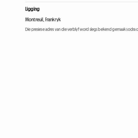
Ligging
Montreuil, Frankryk
Die presiese adres van die verblyf word slegs bekend gemaak sodra d