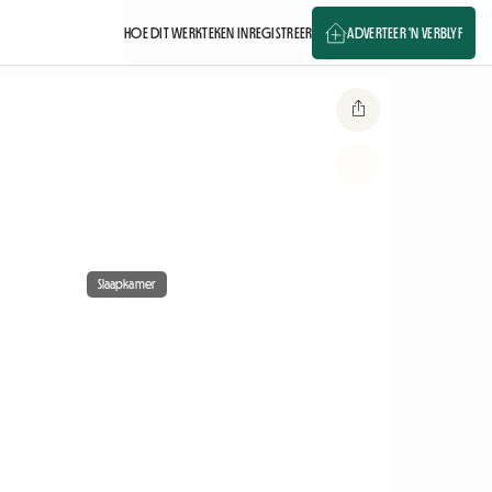
HOE DIT WERK
TEKEN IN
REGISTREER
ADVERTEER 'N VERBLYF
Slaapkamer