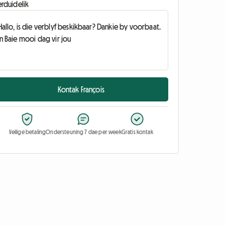
erduidelik
Kontak François
Veilige betaling
Ondersteuning 7 dae per week
Gratis kontak