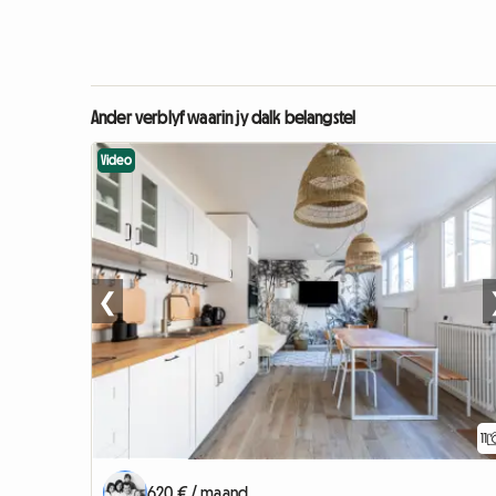
Ander verblyf waarin jy dalk belangstel
Video
❮
11
620 € / maand