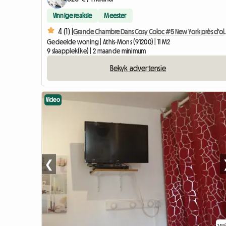
Vinnige reaksie
Meester
4 (1) |
Grande Chambre Dans C
Gedeelde woning | Athis-Mons (91200) | 11 M2
9 slaapplek(ke) | 2 maande minimum
Bekyk advertensie
Video
❮