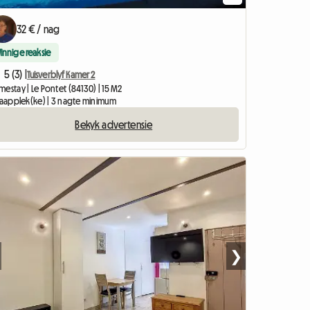
32 € / nag
Vinnige reaksie
5 (3) |
Tuisverblyf Kamer 2
estay | Le Pontet (84130) | 15 M2
slaapplek(ke) | 3 nagte minimum
Bekyk advertensie
❯