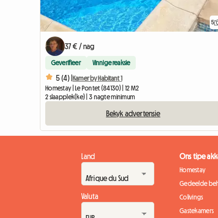
5
37 € / nag
Geverifieer
Vinnige reaksie
5 (4) |
Kamer by Habitant 1
Homestay | Le Pontet (84130) | 12 M2
2 slaapplek(ke) | 3 nagte minimum
Bekyk advertensie
Land
Ons tipe a
Homestay
Gedeelde beh
Valuta
Colivings
Gastekamers