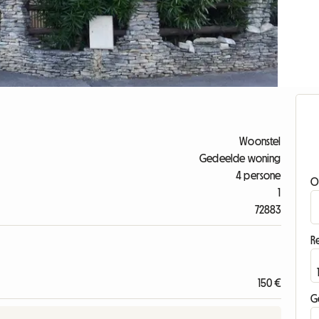
Woonstel
Gedeelde woning
4 persone
O
1
72883
Re
150 €
G