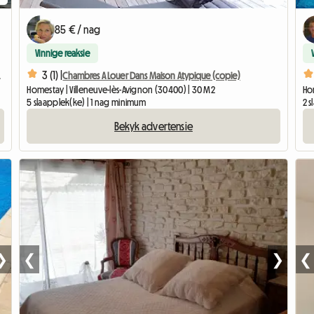
85 € / nag
Vinnige reaksie
3 (1) |
 Marcoule
Chambres A Louer Dans Maison Atypique (copie)
Homestay | Villeneuve-lès-Avignon (30400) | 30 M2
Hom
5 slaapplek(ke) | 1 nag minimum
2 
Bekyk advertensie
❯
❮
❯
❮