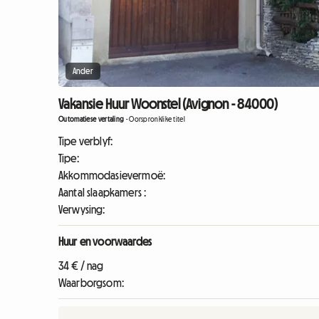
Ander
Vakansie Huur Woonstel (Avignon - 84000)
Outomatiese vertaling
-
Oorspronklike titel
Tipe verblyf:
Tipe:
Akkommodasievermoë:
Aantal slaapkamers :
Verwysing:
Huur en voorwaardes
34 € / nag
Waarborgsom: