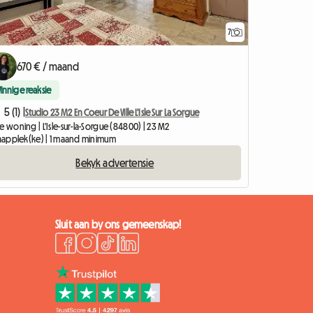
7
670 € / maand
Vinnige reaksie
5 (1) |
Studio 23 M2 En Coeur De Ville L'Isle Sur La Sorgue
e woning | L'Isle-sur-la-Sorgue (84800) | 23 M2
slaapplek(ke) | 1 maand minimum
Bekyk advertensie
Sluit aan by ons gemeenskap!