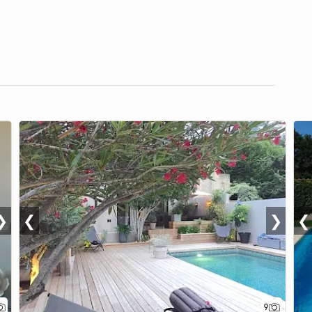
❯
❮
❯
❮
9