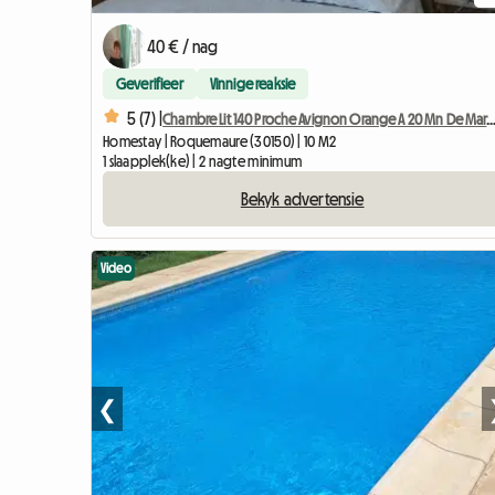
40 € / nag
Geverifieer
Vinnige reaksie
5 (7) |
Chambre Lit 140 Proche Avignon Orange A 20 Mn De
Homestay | Roquemaure (30150) | 10 M2
1 slaapplek(ke) | 2 nagte minimum
Bekyk advertensie
Video
❮