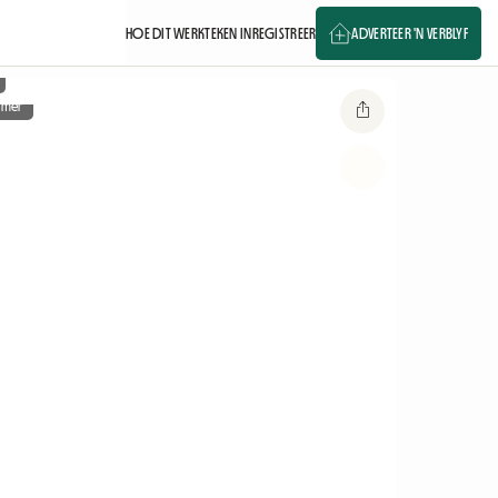
HOE DIT WERK
TEKEN IN
REGISTREER
ADVERTEER 'N VERBLYF
amer