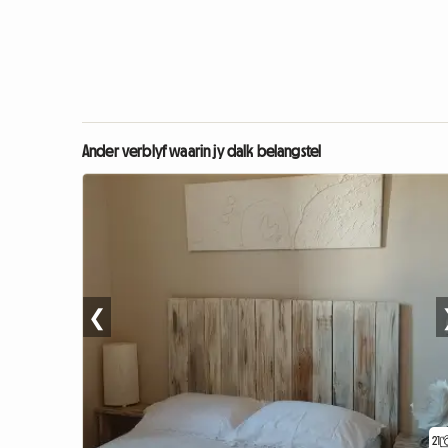
Ander verblyf waarin jy dalk belangstel
❮
21