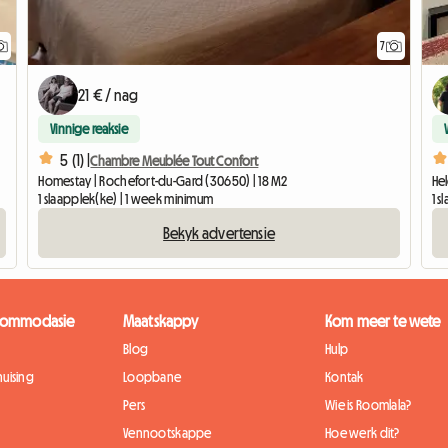
7
21 € / nag
Vinnige reaksie
5 (1) |
Chambre Meublée Tout Confort
Homestay | Rochefort-du-Gard (30650) | 18 M2
Hel
1 slaapplek(ke) | 1 week minimum
1 
Bekyk advertensie
kkommodasie
Maatskappy
Kom meer te wete
Blog
Hulp
uising
Loopbane
Kontak
Pers
Wie is Roomlala?
Vennootskappe
Hoe werk dit?