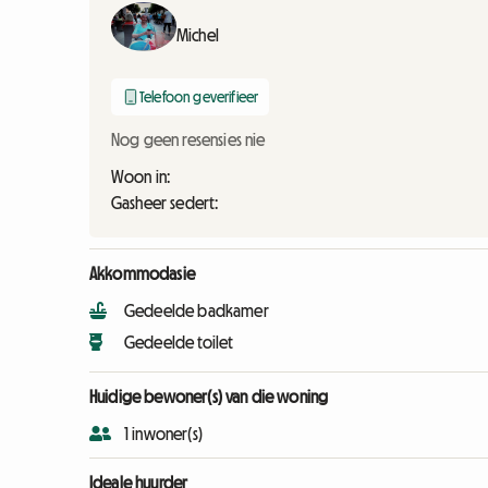
Michel
Telefoon geverifieer
Nog geen resensies nie
Woon in:
Gasheer sedert:
Akkommodasie
Gedeelde badkamer
Gedeelde toilet
Huidige bewoner(s) van die woning
1 inwoner(s)
Ideale huurder