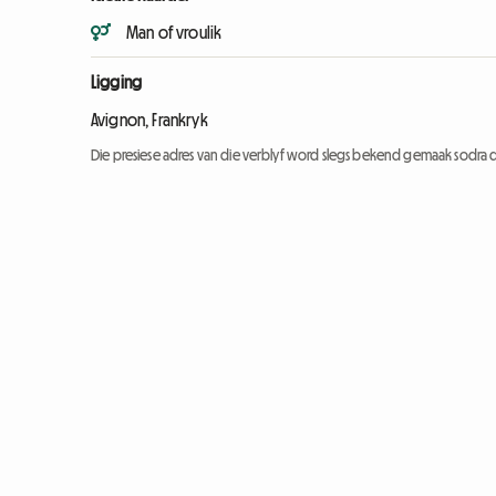
Man of vroulik
Ligging
Avignon, Frankryk
Die presiese adres van die verblyf word slegs bekend gemaak sodra d