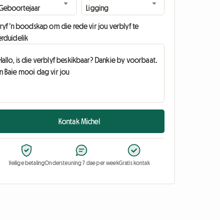
ryf 'n boodskap om die rede vir jou verblyf te
erduidelik
Kontak Michel
Veilige betaling
Ondersteuning 7 dae per week
Gratis kontak