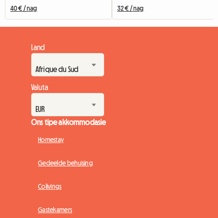
40 € / nag
32 € / nag
Land
Valuta
Ons tipe akkommodasie
Homestay
Gedeelde behuising
Colivings
Gastekamers