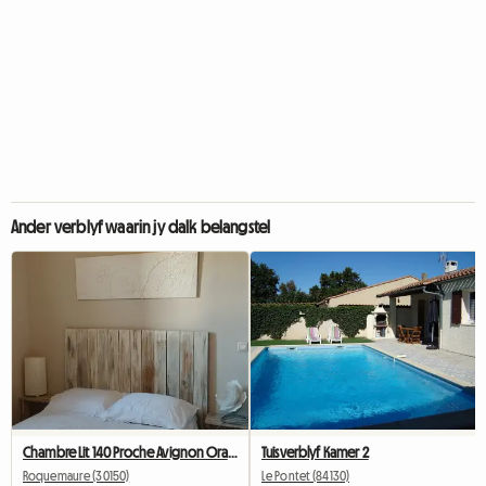
Ander verblyf waarin jy dalk belangstel
Chambre Lit 140 Proche Avignon Orange A 20 Mn De Marcoule
Tuisverblyf Kamer 2
Roquemaure (30150)
Le Pontet (84130)