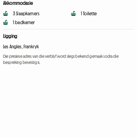
Akkommodasie
3 Slaapkamers
1 Toilette
1 badkamer
Ligging
Les Angles, Frankryk
Die presiese adres van die verblyf word slegs bekend gemaak sodra die
bespreking bevestig is.