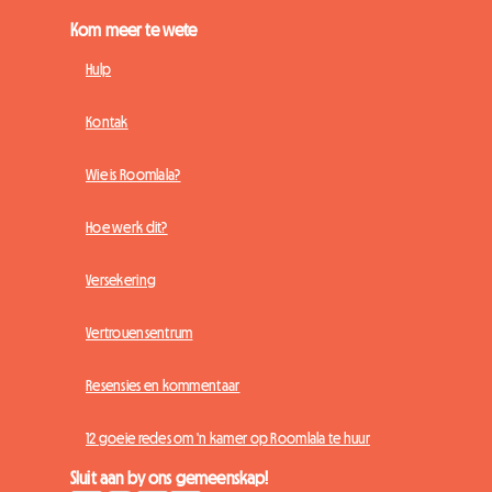
Kom meer te wete
Hulp
Kontak
Wie is Roomlala?
Hoe werk dit?
Versekering
Vertrouensentrum
Resensies en kommentaar
12 goeie redes om 'n kamer op Roomlala te huur
Sluit aan by ons gemeenskap!