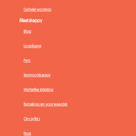
Gehele wonings
Maatskappy
Blog
Loopbane
Pers
Vennootskappe
Wettelike inligting
Bepalings en voorwaardes
Ons syfers
Nuus