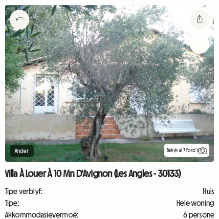
Bekyk al 7 foto's
Ander
Villa À Louer À 10 Mn D'Avignon (Les Angles - 30133)
Tipe verblyf:
Huis
Tipe:
Hele woning
Akkommodasievermoë:
6 persone