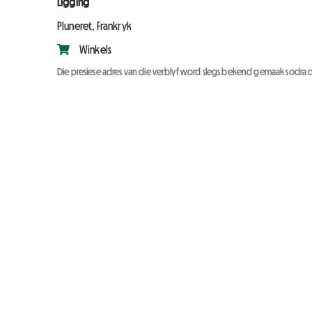
Ligging
Pluneret, Frankryk
Winkels
Die presiese adres van die verblyf word slegs bekend gemaak sodra d