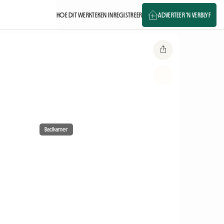
HOE DIT WERK
TEKEN IN
REGISTREER
ADVERTEER 'N VERBLYF
Badkamer