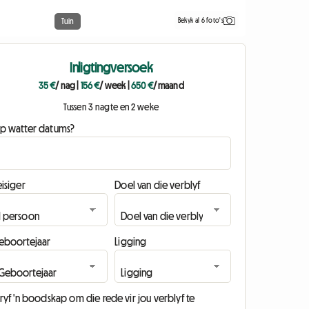
Bekyk al 6 foto's
Tuin
Inligtingversoek
35 €
/ nag
|
156 €
/ week
|
650 €
/ maand
Tussen 3 nagte en 2 weke
p watter datums?
isiger
Doel van die verblyf
eboortejaar
Ligging
ryf 'n boodskap om die rede vir jou verblyf te