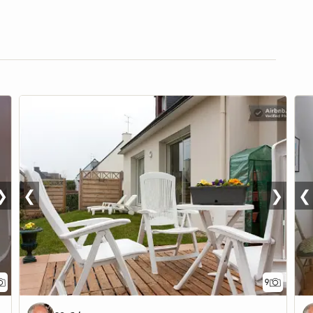
❯
❮
❯
❮
9