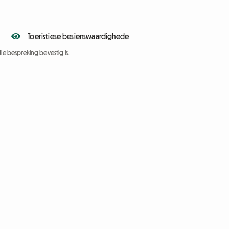
Toeristiese besienswaardighede
ie bespreking bevestig is.