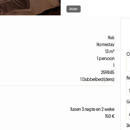
Ander
Huis
Homestay
13 m²
O
1 persoon
1
259845
Re
1 Dubbelbed(dens)
G
Tussen 3 nagte en 2 weke
150 €
Sk