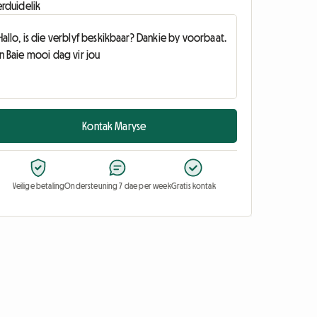
erduidelik
Kontak Maryse
Veilige betaling
Ondersteuning 7 dae per week
Gratis kontak