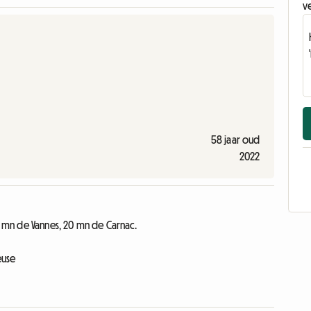
v
58 jaar oud
2022
10 mn de Vannes, 20 mn de Carnac.
euse