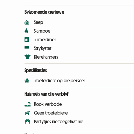
Bykomende geriewe
Seep
Sjampoe
Tuimeldroër
Strykyster
Klerehangers
Spesifikasies
Troeteldiere op die perseel
Huisreëls van die verblyf
Rook verbode
Geen troeteldiere
Partytjies nie toegelaat nie