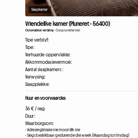
Slaapkamer
Vriendelike kamer (Pluneret - 56400)
Outomatiese vertaling
-
Oorspronklike titel
Tipe verblyf:
Tipe:
Verhuurde oppervlakte:
Akkommodasievermoë:
Aantal slaapkamers :
Verwysing:
Slaapplekke:
Huur en voorwaardes
36 € / nag
Duur:
Waarborgsom:
- Adresregistrasie nie moontlik nie
- Slegs beskikbaar gedurende die week (Maandag tot Vrydag)