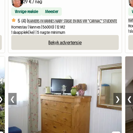
29 € / nag
Vinnige reaksie
Meester
KAM
5 (4) |
KAMERS IN VANNES NABY STASIE EN BUS VIR “CARNAC” STUDENTE
Ho
Homestay | Vannes (56000) | 12 M2
1 
1 slaapplek(ke) | 5 nagte minimum
Bekyk advertensie
❯
❮
❯
❮