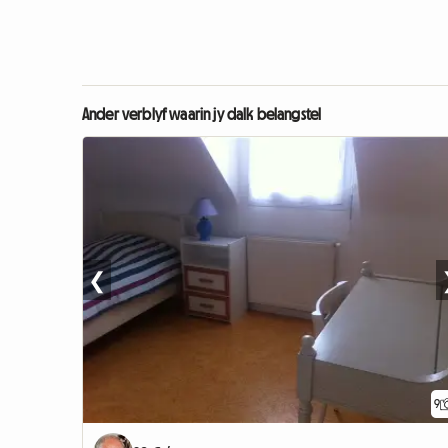
Ander verblyf waarin jy dalk belangstel
❮
9