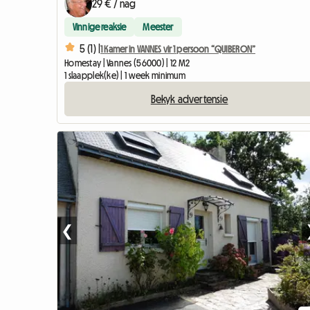
29 € / nag
Vinnige reaksie
Meester
5 (1) |
1 Kamer in VANNES vir 1 persoon “QUIBERON”
Homestay | Vannes (56000) | 12 M2
1 slaapplek(ke) | 1 week minimum
Bekyk advertensie
❮