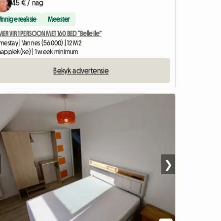
45 € / nag
Vinnige reaksie
Meester
ER VIR 1 PERSOON MET 160 BED “Belle Ile”
mestay | Vannes (56000) | 12 M2
slaapplek(ke) | 1 week minimum
Bekyk advertensie
❯