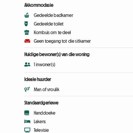
Akkommodasie
Gedeelde badkamer
Gedeelde toilet
Kombuis om te deel
Geen toegang tot die sitkamer
Huidige bewoner(s) van die woning
1 inwoner(s)
Ideale huurder
Man of vroulik
Standaardgeriewe
Handdoeke
Lakens
Televisie