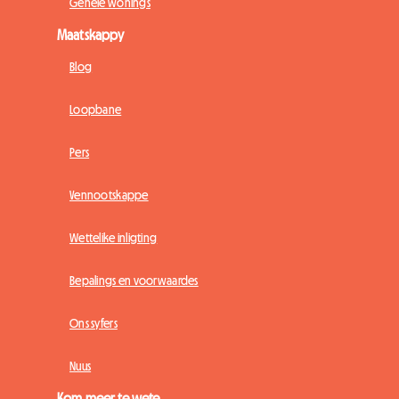
Gehele wonings
Maatskappy
Blog
Loopbane
Pers
Vennootskappe
Wettelike inligting
Bepalings en voorwaardes
Ons syfers
Nuus
Kom meer te wete