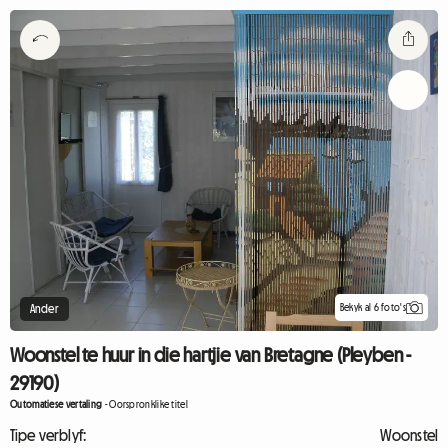
Bekyk al 6 foto's
Ander
Woonstel te huur in die hartjie van Bretagne (Pleyben -
29190)
Outomatiese vertaling
-
Oorspronklike titel
Tipe verblyf:
Woonstel