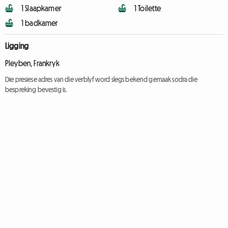
1 Slaapkamer
1 Toilette
1 badkamer
Ligging
Pleyben, Frankryk
Die presiese adres van die verblyf word slegs bekend gemaak sodra die
bespreking bevestig is.