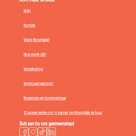
Hulp
Kontak
Wie is Roomlala?
Hoe werk dit?
Versekering
Vertrouensentrum
Resensies en kommentaar
12 goeie redes om 'n kamer op Roomlala te huur
Sluit aan by ons gemeenskap!