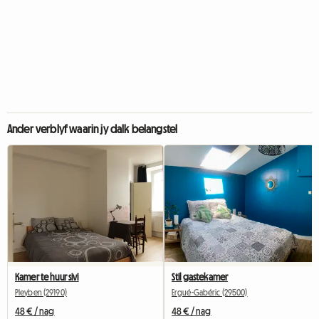
Ander verblyf waarin jy dalk belangstel
Kamer te huur sivi
Stil gastekamer
Pleyben (29190)
Ergué-Gabéric (29500)
48 € / nag
48 € / nag