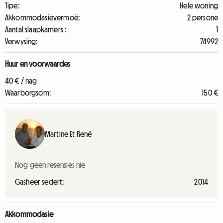
Tipe:
Hele woning
Akkommodasievermoë:
2 persone
Aantal slaapkamers :
1
Verwysing:
74992
Huur en voorwaardes
40 € / nag
Waarborgsom:
150 €
Martine Et René
Nog geen resensies nie
Gasheer sedert:
2014
Akkommodasie