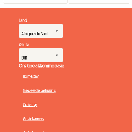
Land
Valuta
Ons tipe akkommodasie
Homestay
Gedeelde behuising
Colivings
Gastekamers