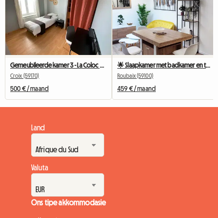
Gemeubileerde kamer 3 - La Coloc Du Fresnoy
🌟 Slaapkamer met badkamer en toilet (Slaapkamer 2) 🌟
Croix (59170)
Roubaix (59100)
500 € / maand
459 € / maand
Land
Valuta
Ons tipe akkommodasie