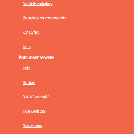
Wettelike inligting
Bepalings en voorwaardes
Ons syfers
Nuus
Kom meer te wete
Hulp
Kontak
Wie is Roomlala?
Hoe werk dit?
Versekering