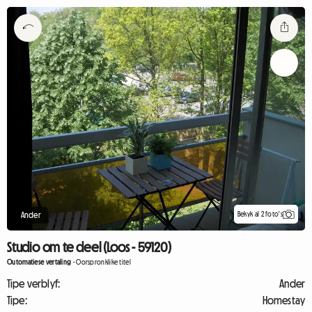
Bekyk al 2 foto's
Ander
Studio om te deel (Loos - 59120)
Outomatiese vertaling
-
Oorspronklike titel
Tipe verblyf:
Ander
Tipe:
Homestay