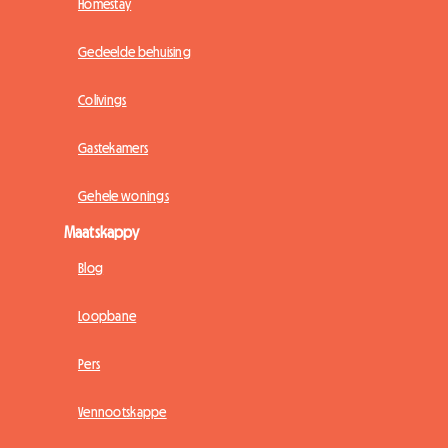
Homestay
Gedeelde behuising
Colivings
Gastekamers
Gehele wonings
Maatskappy
Blog
Loopbane
Pers
Vennootskappe