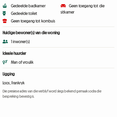
Gedeelde badkamer
Geen toegang tot die
sitkamer
Gedeelde toilet
Geen toegang tot kombuis
Huidige bewoner(s) van die woning
1 inwoner(s)
Ideale huurder
Man of vroulik
Ligging
Loos, Frankryk
Die presiese adres van die verblyf word slegs bekend gemaak sodra die
bespreking bevestig is.