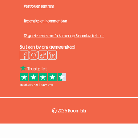
Vertrouensentrum
Resensies en kommentaar
12 goeie redes om 'n kamer op Roomlala te huur
Sluit aan by ons gemeenskap!
© 2026 Roomlala