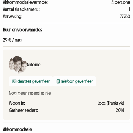
Akkommodasievermoë:
4 persone
Aantal slaapkamers :
1
Verwysing:
77760
Huur en voorwaardes
29 € / nag
Antoine
Identiteit geverifieer
Telefoon geverifieer
Nog geen resensies nie
Woon in:
Loos (Frankryk)
Gasheer sedert:
2014
Akkommodasie