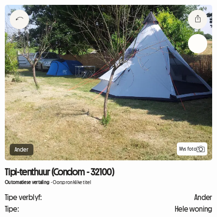
Wys foto
Ander
Tipi-tenthuur (Condom - 32100)
Outomatiese vertaling
-
Oorspronklike titel
Tipe verblyf:
Ander
Tipe:
Hele woning