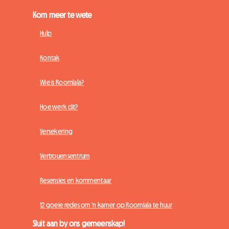
Kom meer te wete
Hulp
Kontak
Wie is Roomlala?
Hoe werk dit?
Versekering
Vertrouensentrum
Resensies en kommentaar
12 goeie redes om 'n kamer op Roomlala te huur
Sluit aan by ons gemeenskap!