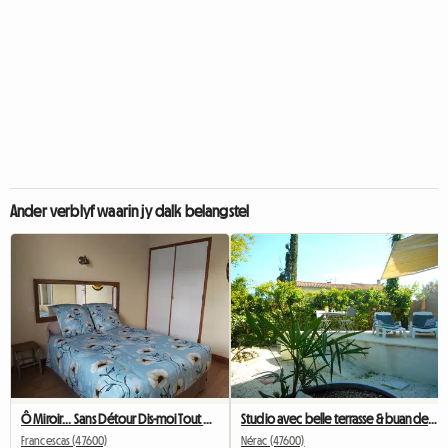
Ander verblyf waarin jy dalk belangstel
Ô Miroir... Sans Détour Dis-moi Tout De Ce Séjour
Studio avec belle terrasse & buanderie entièrement privatifs
Francescas (47600)
Nérac (47600)