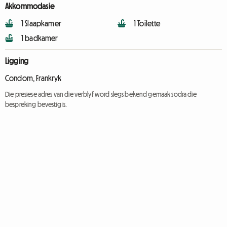
Akkommodasie
1 Slaapkamer
1 Toilette
1 badkamer
Ligging
Condom, Frankryk
Die presiese adres van die verblyf word slegs bekend gemaak sodra die
bespreking bevestig is.