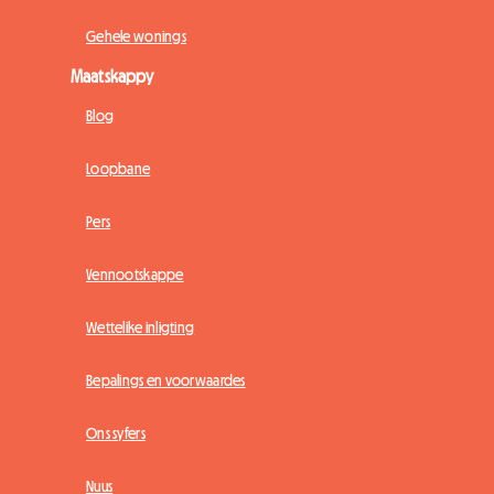
Gehele wonings
Maatskappy
Blog
Loopbane
Pers
Vennootskappe
Wettelike inligting
Bepalings en voorwaardes
Ons syfers
Nuus