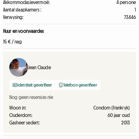
Akkommodasievermoë:
4 persone
Aantal slaapkamers :
1
Verwysing:
73446
Huur en voorwaardes
15 € / nag
Jean Claude
Identiteit geverifieer
Telefoon geverifieer
Nog geen resensies nie
Woon in:
Condom (Frankryk)
Ouderdom:
60 jaar oud
Gasheer sedert:
2013