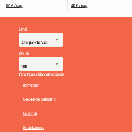
50 € / nag
40 € / nag
Land
Valuta
Ons tipe akkommodasie
Homestay
Gedeelde behuising
Colivings
Gastekamers